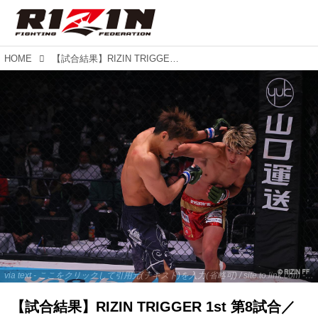
HOME
【試合結果】RIZIN TRIGGER 1st 第8試合／鈴木千裕 vs. 山本空良
via text - ここをクリックして引用元(テキスト)を入力(省略可) / site.to.link.com - ここをクリックして引用元を入力(省略可)
【試合結果】RIZIN TRIGGER 1st 第8試合／