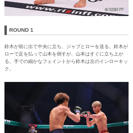
ROUND 1
鈴木が前に出て中央に立ち、ジャブとローを送る。鈴木が
ローで足を払って山本を倒すが、山本はすぐに立ち上が
る。手での細かなフェイントから鈴木は左のインローキッ
ク。