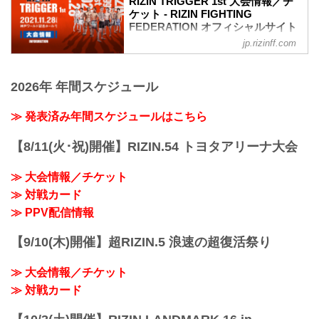
RIZIN TRIGGER 1st 大会情報／チ
ケット - RIZIN FIGHTING
FEDERATION オフィシャルサイト
jp.rizinff.com
RIZIN TRIGGERとは
「TRIGGER（トリガー）」＝ 引き金を
引く／きっかけとなる／作動させる
2026年 年間スケジュール
ここから何かが始まる、新しいスターが
誕生する、という思いが込められた
「RIZIN TRIGGER」。
≫ 発表済み年間スケジュールはこちら
『再生・回帰、発掘・育成、地域活性』
をテーマに、主要都市を中心に開催して
【8/11(火･祝)開催】RIZIN.54 トヨタアリーナ大会
いる通常のナンバーシリーズやRIZIN
LANDMARKとは異なり、この「RIZIN
≫ 大会情報／チケット
TRIGGER」は今後、国内のあらゆる場所
≫ 対戦カード
で開催を予定。その地域の選手を発掘す
ることや、ナンバーシリーズやRIZIN
≫ PPV配信情報
LAND...
【9/10(木)開催】超RIZIN.5 浪速の超復活祭り
≫ 大会情報／チケット
≫ 対戦カード