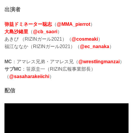
出演者
弥益ドミネーター聡志
（
@MMA_pierrot
）
大島沙緒里
（
@cb_saori
）
あきぴ （RIZINガール2021）（
@cosmeaki
）
福江ななか（RIZINガール2021）（
@ec_nanaka
）
MC
：アマレス兄弟・アマレス兄（
@wrestlingmanzai
）
サブMC
：笹原圭一（RIZIN広報事業部長）
（
@sasaharakeiichi
）
配信