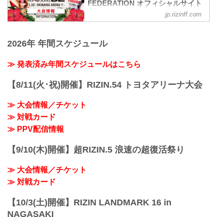
FEDERATION オフィシャルサイト
jp.rizinff.com
MOVIE
／
Yogibo presents #RIZIN32�
2026年 年間スケジュール
＼
�：11.20(土) 14:00開始(予定)
�：沖縄アリーナ
≫ 発表済み年間スケジュールはこちら
�：
�チケット一般発売 10/31(日)~
【8/11(火･祝)開催】RIZIN.54 トヨタアリーナ大会
pic.twitter.com/pq0DaikQpC
— RIZIN FF OFFICIAL (@rizin_PR)
≫ 大会情報／チケット
October 29, 2021
≫ 対戦カード
大会概要
名称
≫ PPV配信情報
Yogibo presents RIZIN.32
日時
【9/10(木)開催】超RIZIN.5 浪速の超復活祭り
2021年11月20日（土）12:30開場 / 14:00
開始
≫ 大会情報／チケット
終了予定時間
19:00...
≫ 対戦カード
【10/3(土)開催】RIZIN LANDMARK 16 in
NAGASAKI