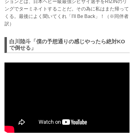
ションとは、日本ヘビー級最強シビサイ選手をRIZINのリ
ングでターミネイトすることだ。その為に私はまた帰って
くる。最後によく聞いてくれ「I'll Be Back」！（※同伴者
訳）
白川陸斗「僕の予想通りの感じやったら絶対KO
で倒せる」