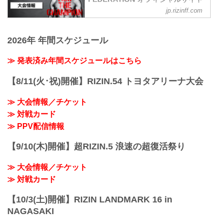
jp.rizinff.com
大会概要
名称
Yogibo presents RIZIN.31
2026年 年間スケジュール
日時
2021年10月24日（日）12:30開場 / 14:00
開始
≫ 発表済み年間スケジュールはこちら
終了予定時間
19:00〜20:00頃
【8/11(火･祝)開催】RIZIN.54 トヨタアリーナ大会
※試合内容、イベント進行によって終了
予定時間が前後することがありますので
≫ 大会情報／チケット
ご了承ください。
≫ 対戦カード
会場
ぴあアリーナMM
≫ PPV配信情報
≫ Googleマップで見る
!1m18!1m12!1m3!1d3249.958551664571!
【9/10(木)開催】超RIZIN.5 浪速の超復活祭り
2d139.62652771477258!3d35.4558205499
09475!2m3!1f0!2f...
≫ 大会情報／チケット
≫ 対戦カード
【10/3(土)開催】RIZIN LANDMARK 16 in
NAGASAKI