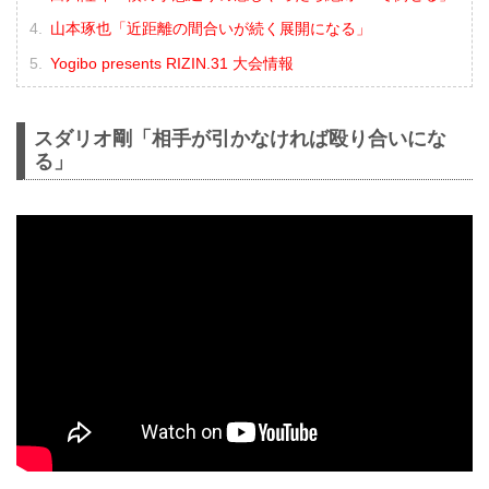
山本琢也「近距離の間合いが続く展開になる」
Yogibo presents RIZIN.31 大会情報
スダリオ剛「相手が引かなければ殴り合いにな
る」