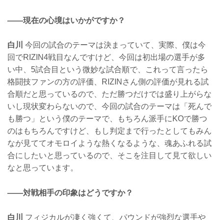
——現在の心境はいかがですか？
白川
今回の試合のテーマは決まっていて、実際、僕は今
回でRIZIN4戦目なんですけど、今回は初出場の選手が多
い中、5試合目という微妙な試合順で、これって言ったら
格闘技ファンの方の評価、RIZINさん側の評価が見れる試
合順だと思っているので、ただ勝つだけでは盛り上がらな
いし現状変わらないので、今回の試合のテーマは「死んで
も勝つ」という僕のテーマで、もちろん派手にKOで勝つ
のはもちろんですけど、もし判定まで行ったとしてもみん
なが見ててオモロイような熱くなるような、魂あふれる試
合にしたいと思っているので、そこを注目して見て欲しい
なと思っています。
——対戦相手の印象はどうですか？
白川
フィジカルが凄く強くて、パウンドが強烈な選手や