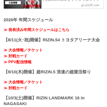
jp.rizinff.com
大会概要
名称
Yogibo presents RIZIN.31
2026年 年間スケジュール
日時
2021年10月24日（日）12:30開場 / 14:00
開始
≫ 発表済み年間スケジュールはこちら
終了予定時間
19:00〜20:00頃
【8/11(火･祝)開催】RIZIN.54 トヨタアリーナ大会
※試合内容、イベント進行によって終了
予定時間が前後することがありますので
≫ 大会情報／チケット
ご了承ください。
≫ 対戦カード
会場
ぴあアリーナMM
≫ PPV配信情報
≫ Googleマップで見る
!1m18!1m12!1m3!1d3249.958551664571!
【9/10(木)開催】超RIZIN.5 浪速の超復活祭り
2d139.62652771477258!3d35.4558205499
09475!2m3!1f0!2f...
≫ 大会情報／チケット
≫ 対戦カード
【10/3(土)開催】RIZIN LANDMARK 16 in
NAGASAKI