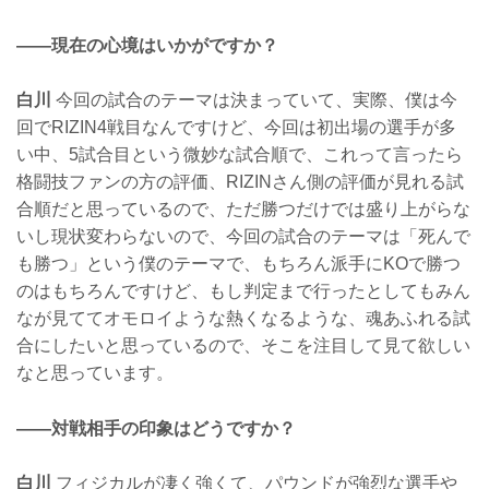
——現在の心境はいかがですか？
白川
今回の試合のテーマは決まっていて、実際、僕は今
回でRIZIN4戦目なんですけど、今回は初出場の選手が多
い中、5試合目という微妙な試合順で、これって言ったら
格闘技ファンの方の評価、RIZINさん側の評価が見れる試
合順だと思っているので、ただ勝つだけでは盛り上がらな
いし現状変わらないので、今回の試合のテーマは「死んで
も勝つ」という僕のテーマで、もちろん派手にKOで勝つ
のはもちろんですけど、もし判定まで行ったとしてもみん
なが見ててオモロイような熱くなるような、魂あふれる試
合にしたいと思っているので、そこを注目して見て欲しい
なと思っています。
——対戦相手の印象はどうですか？
白川
フィジカルが凄く強くて、パウンドが強烈な選手や