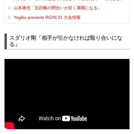
山本琢也「近距離の間合いが続く展開になる」
Yogibo presents RIZIN.31 大会情報
スダリオ剛「相手が引かなければ殴り合いにな
る」