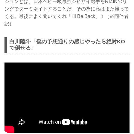
ションとは、日本ヘビー級最強シビサイ選手をRIZINのリ
ングでターミネイトすることだ。その為に私はまた帰って
くる。最後によく聞いてくれ「I'll Be Back」！（※同伴者
訳）
白川陸斗「僕の予想通りの感じやったら絶対KO
で倒せる」