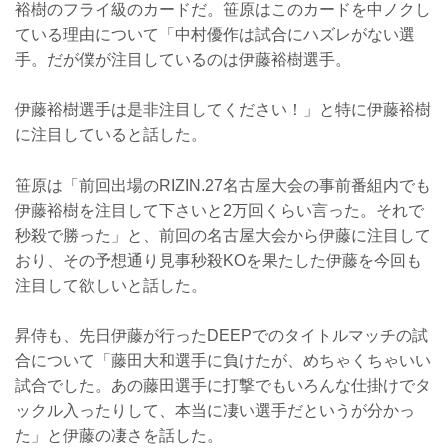
裕樹のフライ級のカードだ。笹原はこのカードを中ノクし
ている理由について「中村優作は試合にハズレがない選
手。だが僕が注目しているのは伊藤裕樹選手。
伊藤裕樹選手は是非注目してください！」と特に伊藤裕樹
に注目していると話した。
笹原は「前回出場のRIZIN.27名古屋大会の事前番組内でも
伊藤裕樹を注目して下さいと2万回くらい言った。それで
秒殺で勝った」と、前回の名古屋大会から伊藤に注目して
おり、その予想通り見事秒殺KOを果たした伊藤を今回も
注目して欲しいと話した。
昇侍も、先日伊藤が行ったDEEPでのタイトルマッチの試
合について「藤田大和選手に負けたが、めちゃくちゃいい
試合でした。あの藤田選手に打撃でもいろんな仕掛けでタ
ックル入ったりして、本当に凄い選手だというが分かっ
た」と伊藤の凄さを話した。