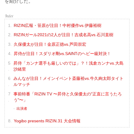
を紹介した。
RIZIN広報・笹原が注目！中村優作vs.伊藤裕樹
RIZINガール2021の2人が注目！吉成名高vs.石川直樹
久保優太が注目！金原正徳vs.芦田崇宏
昇侍が注目！スダリオ剛vs.SAINTのヘビー級対決！
昇侍「カンナ選手も厳しいのでは」？！浅倉カンナvs.大島
沙緒里
みんなが注目！メインイベント斎藤裕vs.牛久絢太郎タイト
ルマッチ
事前特番「RIZIN TV 〜昇侍と久保優太の"正直に言うたろ
う"〜」
出演者
Yogibo presents RIZIN.31 大会情報