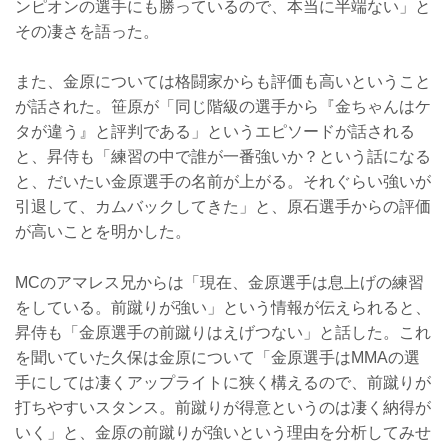
ンピオンの選手にも勝っているので、本当に半端ない」と
その凄さを語った。
また、金原については格闘家からも評価も高いということ
が話された。笹原が「同じ階級の選手から『金ちゃんはケ
タが違う』と評判である」というエピソードが話される
と、昇侍も「練習の中で誰が一番強いか？という話になる
と、だいたい金原選手の名前が上がる。それぐらい強いが
引退して、カムバックしてきた」と、原石選手からの評価
が高いことを明かした。
MCのアマレス兄からは「現在、金原選手は息上げの練習
をしている。前蹴りが強い」という情報が伝えられると、
昇侍も「金原選手の前蹴りはえげつない」と話した。これ
を聞いていた久保は金原について「金原選手はMMAの選
手にしては凄くアップライトに狭く構えるので、前蹴りが
打ちやすいスタンス。前蹴りが得意というのは凄く納得が
いく」と、金原の前蹴りが強いという理由を分析してみせ