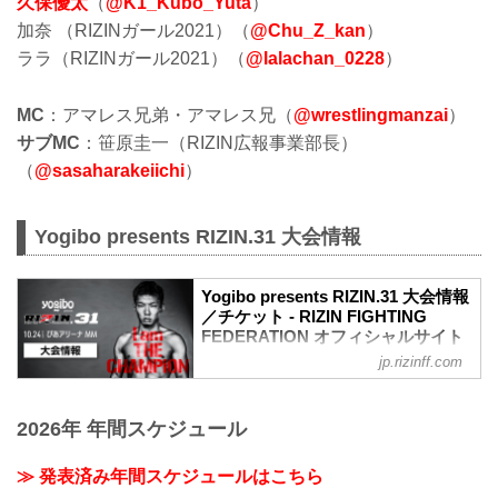
久保優太
（
@K1_Kubo_Yuta
）
加奈 （RIZINガール2021）（
@Chu_Z_kan
）
ララ（RIZINガール2021）（
@lalachan_0228
）
MC
：アマレス兄弟・アマレス兄（
@wrestlingmanzai
）
サブMC
：笹原圭一（RIZIN広報事業部長）
（
@sasaharakeiichi
）
Yogibo presents RIZIN.31 大会情報
Yogibo presents RIZIN.31 大会情報
／チケット - RIZIN FIGHTING
FEDERATION オフィシャルサイト
jp.rizinff.com
大会概要
名称
Yogibo presents RIZIN.31
2026年 年間スケジュール
日時
2021年10月24日（日）12:30開場 / 14:00
開始
≫ 発表済み年間スケジュールはこちら
終了予定時間