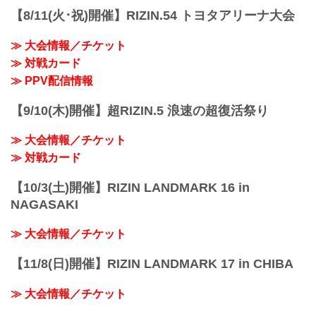
19:00〜20:00頃
【8/11(火･祝)開催】RIZIN.54 トヨタアリーナ大会
※試合内容、イベント進行によって終了
予定時間が前後することがありますので
≫ 大会情報／チケット
ご了承ください。
≫ 対戦カード
会場
ぴあアリーナMM
≫ PPV配信情報
≫ Googleマップで見る
!1m18!1m12!1m3!1d3249.958551664571!
【9/10(木)開催】超RIZIN.5 浪速の超復活祭り
2d139.62652771477258!3d35.4558205499
09475!2m3!1f0!2f...
≫ 大会情報／チケット
≫ 対戦カード
【10/3(土)開催】RIZIN LANDMARK 16 in
NAGASAKI
≫ 大会情報／チケット
【11/8(日)開催】RIZIN LANDMARK 17 in CHIBA
≫ 大会情報／チケット