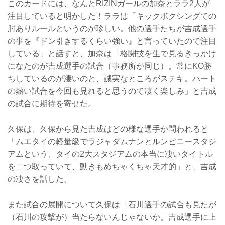
このカードには、なんとRIZINガールの加奈とララ2人が
注目していると明かした！ララは「キックボクシングでの
肘ありルールというのが珍しい。他の選手たちが吉成選手
の事を『ドン引きするくらい強い』と言っていたので注目
している」と話すと、加奈は「格闘技を生で見るきっかけ
になたのが吉成選手の試合（事務所が同じ）。常にKO勝
ちしているのが凄いのと、誠実なところがステキ。ハート
の熱い試合を今回も見れると思うので凄く楽しみ」と吉成
の試合に期待を寄せた。
久保は、久保から見た吉成はどの様な選手か問われると
「ムエタイの軽量級でラジャダムナンとルンピニースタジ
アムという、タイの2大スタジアムの本当に凄いタイトル
を二つ取っていて、動きもめちゃくちゃ天才的」と、吉成
の凄さを話した。
また試合の展開について久保は「石川選手の試合も見たが
（石川の攻撃が）当たらないんじゃないか。吉成選手に上