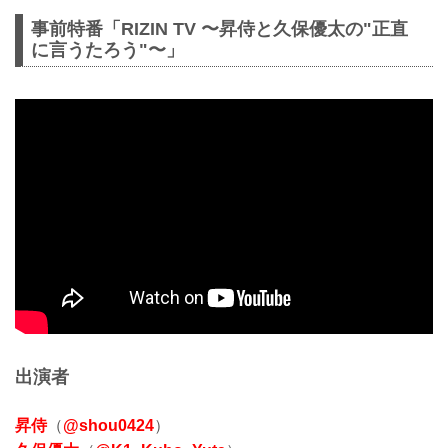
事前特番「RIZIN TV 〜昇侍と久保優太の"正直
に言うたろう"〜」
出演者
昇侍
（
@shou0424
）