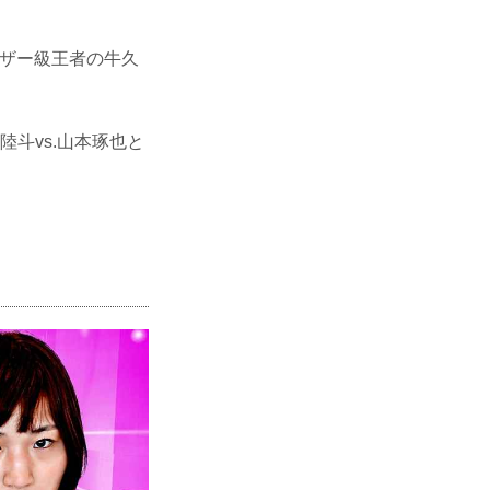
ェザー級王者の牛久
陸斗vs.山本琢也と