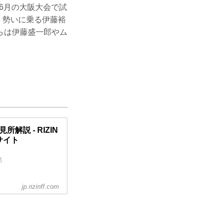
6月の大阪大会で試
く勢いに乗る伊藤裕
らは伊藤盛一郎やム
／見所解説 - RIZIN
ルサイト
郎
jp.rizinff.com
里