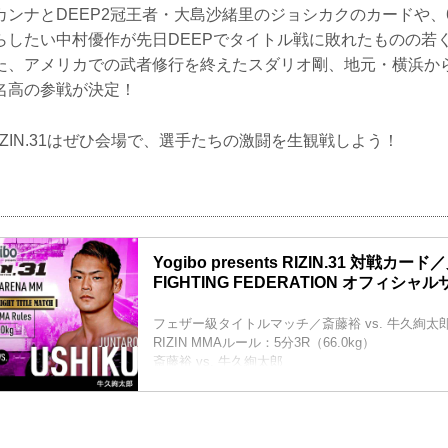
カンナとDEEP2冠王者・大島沙緒里のジョシカクのカードや、
らしたい中村優作が先日DEEPでタイトル戦に敗れたものの若
た、アメリカでの武者修行を終えたスダリオ剛、地元・横浜か
名高の参戦が決定！
ents RIZIN.31はぜひ会場で、選手たちの激闘を生観戦しよう！
Yogibo presents RIZIN.31 対戦カード
FIGHTING FEDERATION オフィシャ
フェザー級タイトルマッチ／斎藤裕 vs. 牛久絢太
RIZIN MMAルール：5分3R（66.0kg）
斎藤裕 vs. 牛久絢太郎
スペシャルワンマッチ／浅倉カンナ vs. 大島沙緒
RIZIN 女子MMAルール：5分 3R（49.0kg）
浅倉カンナ vs. 大島沙緒里
スペシャルワンマッチ／中村優作 vs. 伊藤裕樹