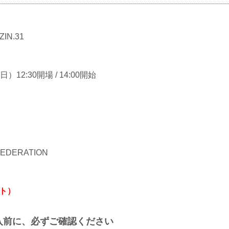
RIZIN MMAルール：5分 3R（57.0kg）
中村優作 vs. 伊藤裕樹
スペシャルワンマッチ／中村大介 vs. 新居すぐる
RIZIN MMAルール：5分 ...
IZIN.31
）12:30開場 / 14:00開始
 FEDERATION
イト）
入前に、必ずご確認ください