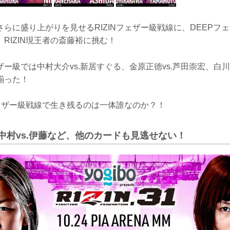
らに盛り上がりを見せるRIZINフェザー級戦線に、DEEPフ
RIZIN現王者の斎藤裕に挑む！
ー級では中村大介vs.新居すぐる、金原正徳vs.芦田崇宏、白川
揃った！
フェザー級戦線で生き残るのは一体誰なのか？！
、中村vs.伊藤など、他のカードも見逃せない！