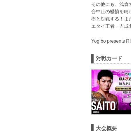
その他にも、浅倉
合中止の鬱憤を晴
樹と対戦する！ま
エタイ王者・吉成
Yogibo pres
対戦カード
大会概要