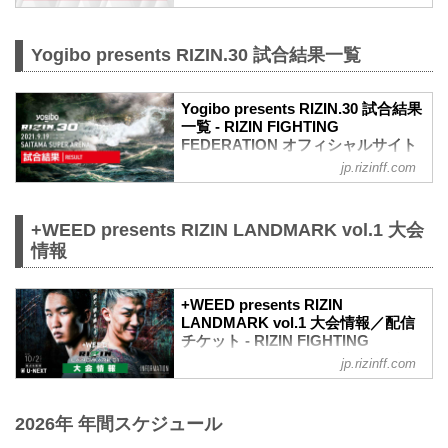
FIGHTING FEDERATION オフィシ
ャルサイト
10月2日（土）に「U-NEXT」で独占ライ
Yogibo presents RIZIN.30 試合結果一覧
ブ配信される『+WEED presents RIZIN
LANDMARK vol.1』の会場観戦チケット
を、RIZINオフィシャルファンクラブサイ
Yogibo presents RIZIN.30 試合結果
ト強者ノ巣の会員限定で抽選販売するこ
一覧 - RIZIN FIGHTING
FEDERATION オフィシャルサイト
とが決定したぞ！
応募条件は、RIZINオフィシャルファンク
jp.rizinff.com
第10試合／バンタム級トーナメント 2回
ラブサイト強者ノ巣の「超強者」「強
戦 朝倉海 vs. アラン“ヒロ”ヤマニハ
者」会員であること。
RIZIN MMAトーナメントルール：5分
抽選販売の受付は、9月23日（祝・木）
+WEED presents RIZIN LANDMARK vol.1 大会
3R（61.0kg）
12:00よりスタート！この機会にRIZINオ
（WIN）朝倉海 vs. アラン“ヒロ”ヤマニハ
情報
フィシャルファンクラブ強者ノ巣へ入会
（LOSE）
し、歴史的瞬間を見届けよう！
3R 判定 （3-0）
※...
≫ 試合結果詳細
+WEED presents RIZIN
LANDMARK vol.1 大会情報／配信
第9試合／バンタム級トーナメント 2回戦
チケット - RIZIN FIGHTING
井上直樹 vs. 金太郎
FEDERATION オフィシャルサイト
RIZIN MMAトーナメントルール：5分
jp.rizinff.com
3R（61.0kg）
MOVIE
（WIN）井上直樹 vs. 金太郎（LOSE）
【Trailer】朝倉未来 vs. 萩原京平 /
3R 判定 （3-0）
2026年 年間スケジュール
+WEED presents RIZIN LANDMARK
≫ 試合結果詳細
vol.1