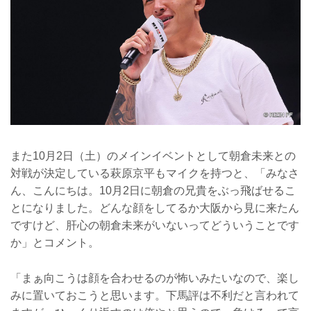
また10月2日（土）のメインイベントとして朝倉未来との
対戦が決定している萩原京平もマイクを持つと、「みなさ
ん、こんにちは。10月2日に朝倉の兄貴をぶっ飛ばせるこ
とになりました。どんな顔をしてるか大阪から見に来たん
ですけど、肝心の朝倉未来がいないってどういうことです
か」とコメント。
「まぁ向こうは顔を合わせるのが怖いみたいなので、楽し
みに置いておこうと思います。下馬評は不利だと言われて