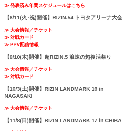
第8試合／バンタ...
youtu.be
≫ 発表済み年間スケジュールはこちら
大会概要
名称
【8/11(火･祝)開催】RIZIN.54 トヨタアリーナ大会
+WEED presents RIZIN LANDMARK
vol.1
≫ 大会情報／チケット
日時
≫ 対戦カード
2021年10月2日（土）18:00開場（予定）
19:00開始（予定）
≫ PPV配信情報
※開場・開始時間は予定です。決定次第
RIZIN FFオフィシャルサイトにてご案内
【9/10(木)開催】超RIZIN.5 浪速の超復活祭り
します。
主催
≫ 大会情報／チケット
RIZIN FIGHTING FEDERATION
冠協賛
≫ 対戦カード
+WEED
≫ +...
【10/3(土)開催】RIZIN LANDMARK 16 in
NAGASAKI
≫ 大会情報／チケット
【11/8(日)開催】RIZIN LANDMARK 17 in CHIBA