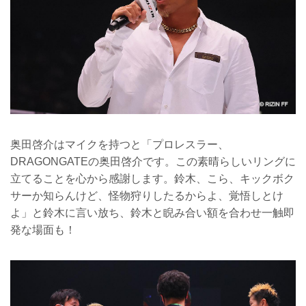
奥田啓介はマイクを持つと「プロレスラー、
DRAGONGATEの奥田啓介です。この素晴らしいリングに
立てることを心から感謝します。鈴木、こら、キックボク
サーか知らんけど、怪物狩りしたるからよ、覚悟しとけ
よ」と鈴木に言い放ち、鈴木と睨み合い額を合わせ一触即
発な場面も！