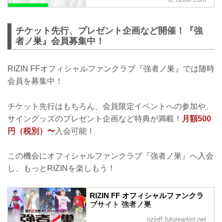
&nbsp;10月2日（土）に「U-NEXT」で独
占ライブ配信される+WEED presents
RIZIN LANDMARK vol.1』の会場観戦チ
チケット先行、プレゼント企画など開催！『強
ケットを、RIZINオフィシャルファンクラ
者ノ巣』会員募集中！
ブサイト強者ノ巣の会員限定で抽選販売
することが
RIZIN FFオフィシャルファンクラブ『強者ノ巣』では随時
会員を募集中！
チケット先行はもちろん、会員限定イベントへの参加や、
サイングッズのプレゼント企画など特典が満載！
月額500
円（税別）〜
入会可能！
この機会にオフィシャルファンクラブ『強者ノ巣』へ入会
し、もっとRIZINを楽しもう！
RIZIN FF オフィシャルファンクラ
ブサイト 強者ノ巣
RIZIN FIGHTING FEDERATION が運営す
rizinff.futureartist.net