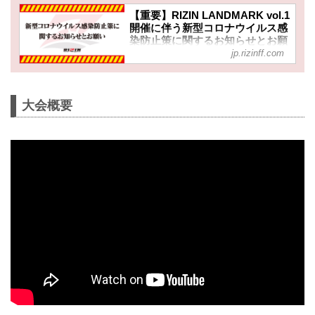
【重要】RIZIN LANDMARK vol.1
開催に伴う新型コロナウイルス感
染防止策に関するお知らせとお願
jp.rizinff.com
い - RIZIN FIGHTING
FEDERATION オフィシャルサイ
ト
※お願い※
大会概要
チケットお申込み前に、必ずご確認く
ださい。
RIZINではイベント開催に際し、日本ス
ポーツ協会が作成した「スポーツイベ
ントの再開に向けた感染拡大予防ガイ
ドライン」に基づき、新型コロナウイ
ルス感染防止の為のチケットの販売方
法の変更や入退場規制の実施、また禁
止事項を設けるなど、新たな取り組み
を行いますのでご案内いたします。
皆さまには大変ご不便をおかけいたし
ますが、安心してご来場・ご観戦いた
だけますよう努めてまいりますので、
何卒ご理解とご協力のほどよろしくお
願いいたします。
※なお...