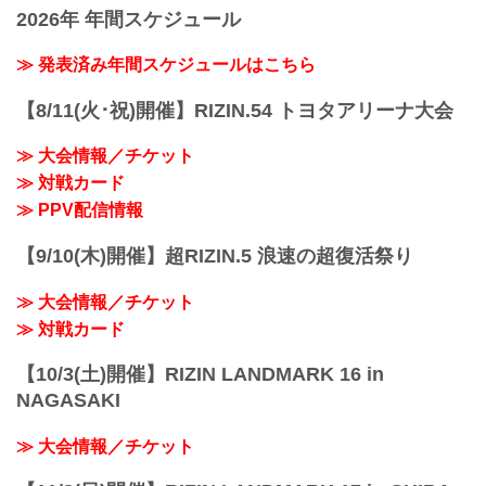
2026年 年間スケジュール
+WEED presents RIZIN LANDMARK
vol.1
youtu.be
≫ 発表済み年間スケジュールはこちら
大会概要
名称
【8/11(火･祝)開催】RIZIN.54 トヨタアリーナ大会
+WEED presents RIZIN LANDMARK
vol.1
≫ 大会情報／チケット
日時
≫ 対戦カード
2021年10月2日（土）18:00開場（予定）
19:00開始（予定）
≫ PPV配信情報
※開場・開始時間は予定です。決定次第
RIZIN FFオフィシャルサイトにてご案内
【9/10(木)開催】超RIZIN.5 浪速の超復活祭り
します。
主催
≫ 大会情報／チケット
RIZIN FIGHTING FEDERATION
冠協賛
≫ 対戦カード
+WEED
≫ +...
【10/3(土)開催】RIZIN LANDMARK 16 in
NAGASAKI
≫ 大会情報／チケット