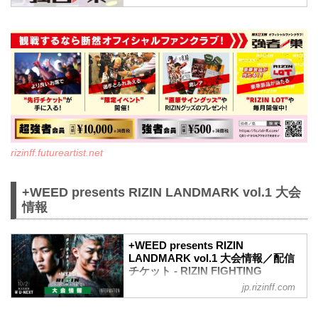
るオフィシャルファンクラブサイト強者
ノ巣です。
rizinff.futureartist.net
+WEED presents RIZIN LANDMARK vol.1 大会
情報
+WEED presents RIZIN
LANDMARK vol.1 大会情報／配信
チケット - RIZIN FIGHTING
FEDERATION オフィシャルサイト
jp.rizinff.com
MOVIE
【Trailer】朝倉未来 vs. 萩原京平 /