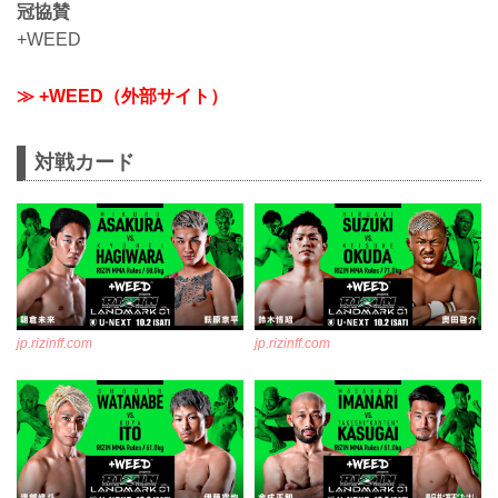
冠協賛
+WEED
≫ +WEED（外部サイト）
対戦カード
jp.rizinff.com
jp.rizinff.com