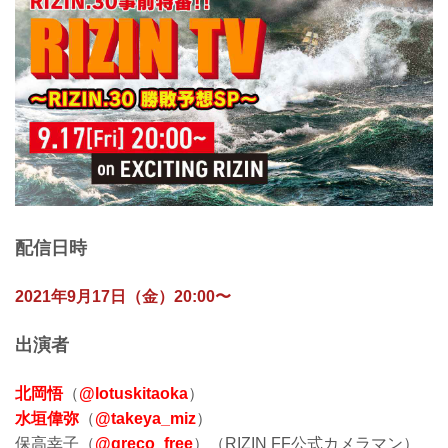
配信日時
2021年9月17日（金）20:00〜
出演者
北岡悟
（
@lotuskitaoka
）
水垣偉弥
（
@takeya_miz
）
保高幸子（
@greco_free
）（RIZIN FF公式カメラマン）