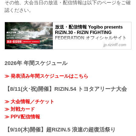
その他、大会当日の放送・配信情報は以下のページをご確
認ください。
放送・配信情報 Yogibo presents
RIZIN.30 - RIZIN FIGHTING
FEDERATION オフィシャルサイト
jp.rizinff.com
9月19日（日）にさいたまスーパーアリー
ナで行われるYogibo presents RIZIN.30
の、大会前から当日にかけて行われる放
2026年 年間スケジュール
送・配信情報をまとめたぞ！
会場に行けない方は、Exciting RIZIN、
RIZIN LIVEまたはスカパー！で、激闘必
≫ 発表済み年間スケジュールはこちら
至のRIZIN.30をリアルタイムで視聴しよ
う！
【8/11(火･祝)開催】RIZIN.54 トヨタアリーナ大会
放送・配信スケジュール一覧
日付 時間 放送・配信媒体 視聴料金 番組
≫ 大会情報／チケット
名・その他
≫ 対戦カード
9/19（日） 14:00〜 Exciting RIZIN
¥5,000(税込) ※前売チケット
≫ PPV配信情報
¥5...
【9/10(木)開催】超RIZIN.5 浪速の超復活祭り