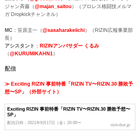
ジャン斉藤（
@majan_saitou
）（プロレス格闘技メルマ
ガ Dropkickチャンネル）
MC
：笹原圭一（
@sasaharakeiichi
）（RIZIN広報事業部
長）
アシスタント
：
RIZINアンバサダー くるみ
（
@KURUMIKAHN1
）
配信
≫ Exciting RIZIN 事前特番「RIZIN TV〜RIZIN.30 勝敗予
想〜SP」（外部サイト）
Exciting RIZIN 事前特番「RIZIN TV〜RIZIN.30 勝敗予想〜
SP」
配信日時：2021年9月17日（金）20:00〜
rizin-live.jp