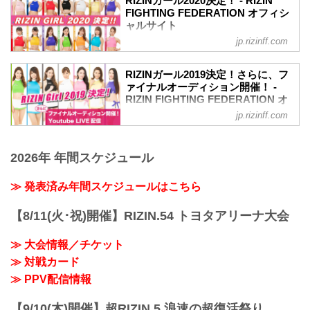
RIZINガール2020決定！ - RIZIN
す。
FIGHTING FEDERATION オフィシ
ャルサイト
jp.rizinff.com
RIZINガール2020のメンバーが決定！熾
烈なオーディションを勝ち抜いたメンバ
ーは計14名。初舞台は8月9日/10日にぴあ
RIZINガール2019決定！さらに、フ
アリーナMMにて開催される
ァイナルオーディション開催！ -
RIZIN.22/RIZIN.23！リングを華麗に彩る
RIZIN FIGHTING FEDERATION オ
RIZINガール2020を応援しよう！
フィシャルサイト
jp.rizinff.com
RIZINガール2020メンバー
RIZINガール2019の新メンバーが決定！
東海林 里咲 Risa Shoji
熾烈なオーディションを勝ち抜いたメン
T158・B78・W59・H83
2026年 年間スケジュール
バーは計7名。さらに、2019年7月12日
Twitter：@risaaa_0411
（金）にラストチャンスとなるファイナ
instagram：r_candy11
ルオーディションも開催！リングを華麗
≫ 発表済み年間スケジュールはこちら
去年に引き続き継続することが出来て嬉
に彩るRIZINガール2019を応援しよう！
しいです♪大好きなRIZIN...
※2019.07.12 追記**
【8/11(火･祝)開催】RIZIN.54 トヨタアリーナ大会
ファイナルオーディションをyoutube ラ
イブにて配信予定でしたが、機材トラブ
≫ 大会情報／チケット
ルによりinstaライブにて19:10分より配信
≫ 対戦カード
に変更させて頂きます。誠に申し訳あり
ませんが、何卒ご了承頂けますと幸いで
≫ PPV配信情報
す。
≫ RIZIN...
【9/10(木)開催】超RIZIN.5 浪速の超復活祭り