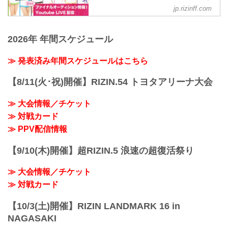
RIZINガール2020を応援しよう！
フィシャルサイト
jp.rizinff.com
RIZINガール2020メンバー
RIZINガール2019の新メンバーが決定！
東海林 里咲 Risa Shoji
熾烈なオーディションを勝ち抜いたメン
T158・B78・W59・H83
2026年 年間スケジュール
バーは計7名。さらに、2019年7月12日
Twitter：@risaaa_0411
（金）にラストチャンスとなるファイナ
instagram：r_candy11
ルオーディションも開催！リングを華麗
≫ 発表済み年間スケジュールはこちら
去年に引き続き継続することが出来て嬉
に彩るRIZINガール2019を応援しよう！
しいです♪大好きなRIZIN...
※2019.07.12 追記**
【8/11(火･祝)開催】RIZIN.54 トヨタアリーナ大会
ファイナルオーディションをyoutube ラ
イブにて配信予定でしたが、機材トラブ
≫ 大会情報／チケット
ルによりinstaライブにて19:10分より配信
≫ 対戦カード
に変更させて頂きます。誠に申し訳あり
ませんが、何卒ご了承頂けますと幸いで
≫ PPV配信情報
す。
≫ RIZIN...
【9/10(木)開催】超RIZIN.5 浪速の超復活祭り
≫ 大会情報／チケット
≫ 対戦カード
【10/3(土)開催】RIZIN LANDMARK 16 in
NAGASAKI