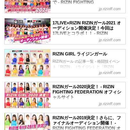
で - RIZIN FIGHTING
FEDERATION オフィシャルサイト
jp.rizinff.com
2021年5月30日（日）より
【17LIVE×RIZIN RIZINガールオーディシ
17LIVE×RIZIN RIZINガール2021 オ
ョン 2021】のオーディションオンライン
ーディション開催決定！今回は
イベントがスタート！
17LIVEとコラボ！！ - RIZIN
今回のオーディションはライブ配信アプ
FIGHTING FEDERATION オフィシ
jp.rizinff.com
リ「17LIVE（イチナナ）」とコラボレー
ャルサイト
ション！17LIVE（イチナナ）アプリをダ
RIZINのリングを彩り盛り上げる
ウンロードして【17LIVE×RIZIN RIZINガ
RIZIN GIRL ライジンガール
【17LIVE×RIZIN RIZINガールオーディシ
ールオーディション 2021】に応募&ガー
RIZINガール の記事一覧 - 格闘技イベン
ョン 2021】の開催が決定！
ル候補者を応援しよう！
ト「RIZIN」（ライジン）と「RIZIN
今回のオーディションはライブ配信アプ
RIZINガールオーディション2021 概要
FIGHTING FEDERATION」（ライジン
jp.rizinff.com
リ「17LIVE（イチナナ）」とコラボレー
女性ライバー限定！最終オーディション
ファイティング フェデレーション）の情
ション！17LIVE（イチナナ）アプリをダ
権利をGETして、RIZ...
報・加盟団体について発信していきま
ウンロードして【17LIVE×RIZIN RIZINガ
RIZINガール2020決定！ - RIZIN
す。
ールオーディション 2021】に応募しよ
FIGHTING FEDERATION オフィシ
う！
ャルサイト
17LIVE×RIZIN RIZINガールオーディショ
jp.rizinff.com
RIZINガール2020のメンバーが決定！熾
ン 2021 オーディション概要
烈なオーディションを勝ち抜いたメンバ
今回は、「17LIVE」で実施！「17LIVE」
ーは計14名。初舞台は8月9日/10日にぴあ
アプリ内のイベント...
RIZINガール2019決定！さらに、フ
アリーナMMにて開催される
ァイナルオーディション開催！ -
RIZIN.22/RIZIN.23！リングを華麗に彩る
RIZIN FIGHTING FEDERATION オ