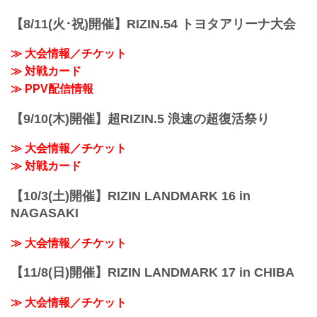
で...
【5/12更新】開催日延期に関して
5月30日（日）丸善インテックアリーナ大
【8/11(火･祝)開催】RIZIN.54 トヨタアリーナ大会
阪にて開催を予定しておりましたYogibo
presents RIZIN.29の開催日が、6月27日
≫ 大会情報／チケット
（日）へ延期となりました。（ご購入の
≫ 対戦カード
チケットは延期日程にそのままご利用に
なれます。）
≫ PPV配信情報
開催日延期に伴うチケットの払戻しに関
し...
【9/10(木)開催】超RIZIN.5 浪速の超復活祭り
≫ 大会情報／チケット
≫ 対戦カード
【10/3(土)開催】RIZIN LANDMARK 16 in
NAGASAKI
≫ 大会情報／チケット
【11/8(日)開催】RIZIN LANDMARK 17 in CHIBA
≫ 大会情報／チケット