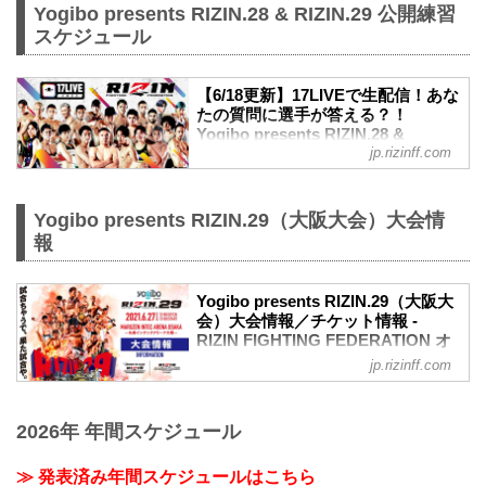
Yogibo presents RIZIN.28 & RIZIN.29 公開練習
スケジュール
【6/18更新】17LIVEで生配信！あな
たの質問に選手が答える？！
Yogibo presents RIZIN.28 &
jp.rizinff.com
RIZIN.29 公開練習 - RIZIN
FIGHTING FEDERATION オフィシ
ャルサイト
Yogibo presents RIZIN.29（大阪大会）大会情
東京ドームで開催されるYogibo presents
報
RIZIN.28と、丸善インテックアリーナ大
阪で開催されるYogibo presents RIZIN.29
に出場する選手たちの公開練習を、
Yogibo presents RIZIN.29（大阪大
17LIVEで生配信することが決定！
会）大会情報／チケット情報 -
公開練習の様子はRIZIN FF イチナナ公式
RIZIN FIGHTING FEDERATION オ
アカウントから生配信され、選手への質
フィシャルサイト
jp.rizinff.com
疑応答も行われる予定だ！選手への質疑
応答の際には、ライブ配信中に寄せられ
MOVIE
たコメントを選手に質問すること
【煽り映像】「RIZINバンタム級 JAPAN
も…！？
2026年 年間スケジュール
GP - 1st Round (Osaka) 」&「矢地祐介
大会を間近に控えた選手たちの練習風
vs. 川名TENCHO雄生」- RIZIN.29
景、質疑応答の様子を是非ライブ配信
youtu.be
≫ 発表済み年間スケジュールはこちら