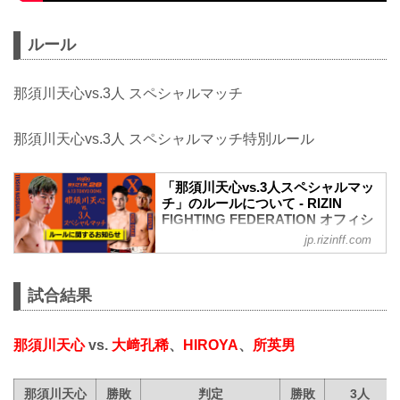
ルール
那須川天心vs.3人 スペシャルマッチ
那須川天心vs.3人 スペシャルマッチ特別ルール
「那須川天心vs.3人スペシャルマッ
チ」のルールについて - RIZIN
FIGHTING FEDERATION オフィシ
ャルサイト
jp.rizinff.com
6月13日（日）東京ドームで行われる
Yogibo presents RIZIN.28の第9試合「那
須川天心vs.3人スペシャルマッチ」のル
試合結果
ールについて詳細をお知らせいたしま
す。
契約体重
那須川天心
vs.
大﨑孔稀
、
HIROYA
、
所英男
選手名 契約体重 グローブ
那須川天心 62.0kg 8オンス
那須川天心
勝敗
判定
勝敗
3人
大﨑孔稀 62.0kg 8オンス