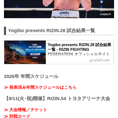
Yogibo presents RIZIN.28 試合結果一覧
Yogibo presents RIZIN.28 試合結果
一覧 - RIZIN FIGHTING
FEDERATION オフィシャルサイト
jp.rizinff.com
第10試合／スペシャルワンマッチ 朝倉未
来 vs. クレベル・コイケ
Full Fight | 朝倉未来 vs. クレベル・コイ
2026年 年間スケジュール
ケ / Mikuru Asakura vs. Kleber Koike -
RIZIN.28
youtu.be
≫ 発表済み年間スケジュールはこちら
喧嘩道スペシャルマッチ
RIZIN MMAルール：5分 3R（66.0kg）
【8/11(火･祝)開催】RIZIN.54 トヨタアリーナ大会
※肘あり
（LOSE）朝倉未来 vs. クレベル・コイケ
≫ 大会情報／チケット
（WIN）
≫ 対戦カード
2R 1分51秒 S（テクニカルサブミッショ