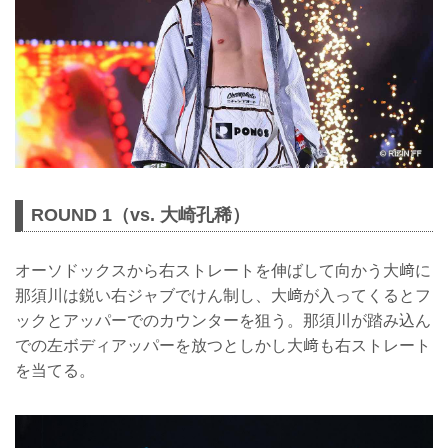
ROUND 1（vs. 大崎孔稀）
オーソドックスから右ストレートを伸ばして向かう大﨑に
那須川は鋭い右ジャブでけん制し、大﨑が入ってくるとフ
ックとアッパーでのカウンターを狙う。那須川が踏み込ん
での左ボディアッパーを放つとしかし大﨑も右ストレート
を当てる。