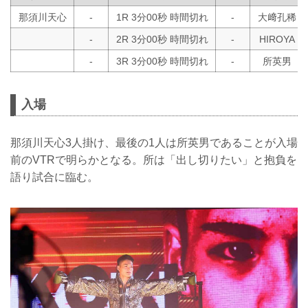
HIROYA 75.0kg 10オンス
那須川天心
-
1R 3分00秒 時間切れ
-
大﨑孔稀
X - -
※なお全選手前日計量を行うが、
-
2R 3分00秒 時間切れ
-
HIROYA
HIROYAに関しては当日のリカバリーを
-
3R 3分00秒 時間切れ
-
所英男
5.0kg以内とする。当日も計量を実施し、
試合時にリングアナウンサーから発表す
るものと...
入場
那須川天心3人掛け、最後の1人は所英男であることが入場
前のVTRで明らかとなる。所は「出し切りたい」と抱負を
語り試合に臨む。