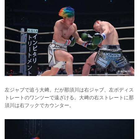
左ジャブで追う大﨑。だが那須川は右ジャブ、左ボディス
トレートのワンツーで遠ざける。大﨑の右ストレートに那
須川は右フックでカウンター。