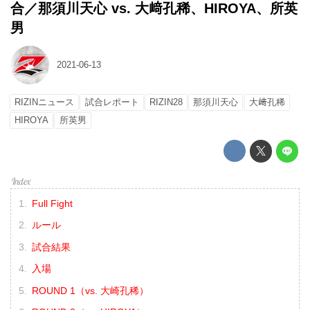
合／那須川天心 vs. 大﨑孔稀、HIROYA、所英
男
2021-06-13
RIZINニュース
試合レポート
RIZIN28
那須川天心
大﨑孔稀
HIROYA
所英男
Full Fight
ルール
試合結果
入場
ROUND 1（vs. 大崎孔稀）