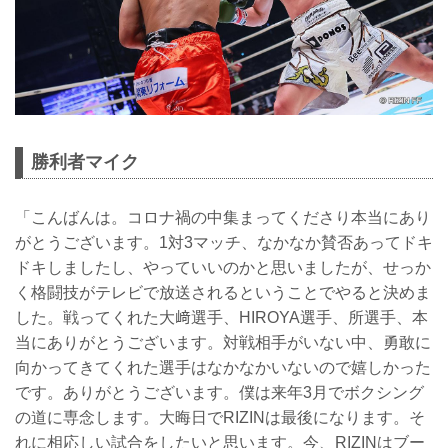
勝利者マイク
「こんばんは。コロナ禍の中集まってくださり本当にあり
がとうございます。1対3マッチ、なかなか賛否あってドキ
ドキしましたし、やっていいのかと思いましたが、せっか
く格闘技がテレビで放送されるということでやると決めま
した。戦ってくれた大﨑選手、HIROYA選手、所選手、本
当にありがとうございます。対戦相手がいない中、勇敢に
向かってきてくれた選手はなかなかいないので嬉しかった
です。ありがとうございます。僕は来年3月でボクシング
の道に専念します。大晦日でRIZINは最後になります。そ
れに相応しい試合をしたいと思います。今、RIZINはブー