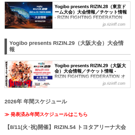
に出場する選手たちの公開練習を、
Yogibo presents RIZIN.28（東京ド
17LIVEで生配信することが決定！
ーム大会）大会情報／チケット情報
公開練習の様子はRIZIN FF イチナナ公式
- RIZIN FIGHTING FEDERATION
アカウントから生配信され、選手への質
オフィシャルサイト
jp.rizinff.com
疑応答も行われる予定だ！選手への質疑
応答の際には、ライブ配信中に寄せられ
更新情報
たコメントを選手に質問すること
【5/31更新】車いす席の変更と返金対応
も…！？
のお知らせ
Yogibo presents RIZIN.29（大阪大会）大会情
大会を間近に控えた選手たちの練習風
演出上の変更により、車いす席の券種がS
報
景、質疑応答の様子を是非ライブ配信
席→A席に変更となりました。
で...
車いすで観戦されるS席をご購入済みのお
客様には当日差額をご返金致します。恐
Yogibo presents RIZIN.29（大阪大
れ入りますが入場時にお近くの係員にお
会）大会情報／チケット情報 -
RIZIN FIGHTING FEDERATION オ
申し出下さいますよう、お願い致しま
フィシャルサイト
す。返金受付までご案内致します。返金
jp.rizinff.com
手続きに関しましては、当日会場のみで
【5/12更新】開催日延期に関して
の対応とさせて頂きます。ご了承の程宜
5月30日（日）丸善インテックアリーナ大
しくお願い致します。
2026年 年間スケジュール
阪にて開催を予定しておりましたYogibo
【4/23更新】開催日延期に関して
presents RIZIN.29の開催日が、6月27日
5月23日（日）東京ドームにて開催を予定
（日）へ延期となりました。（ご購入の
≫ 発表済み年間スケジュールはこちら
しておりました...
チケットは延期日程にそのままご利用に
なれます。）
【8/11(火･祝)開催】RIZIN.54 トヨタアリーナ大会
開催日延期に伴うチケットの払戻しに関