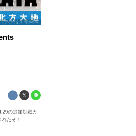
リックして引用元を入力(省略可)
nts
IN.29の追加対戦カ
されたぞ！