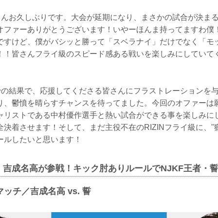
の皆さんお久しぶりです。大会が延期になり、まさかの試合が決ま
オファーありがとうございます！いやーほんま持ってますわ僕
ですけど、僕がバシッと勝って「スベラナイ」だけでなく「モ
！！皆さんフライ級のスピード感ある戦いを楽しみにしていて
初戦での結果で、応援してくださる皆さんにフラストレーションを
り、鬱憤を晴らすチャンスを待ってました。今回のオファーは
ャリストである中村優作選手と熱い試合ができる事を楽しみに
決着させます！そして、まだ主役不在のRIZINフライ級に、"
ールしたいと思います！
・吉成名高が参戦！キック肘ありルールでNJKF王者・
ッチ／吉成名高 vs. 誓