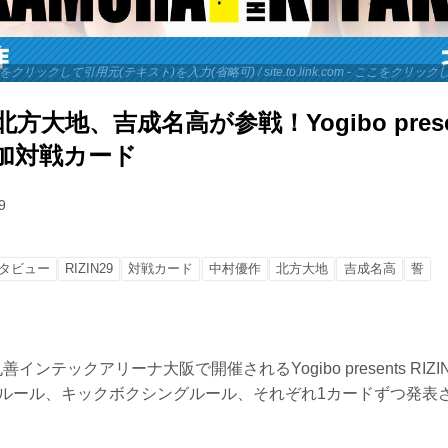
 - ここをクリックして引用元(テキスト)を入力(省略可) / site.to.link.com - ここをク
北方大地、吉成名高が参戦！Yogibo prese
9 追加対戦カード
9
タビュー
RIZIN29
対戦カード
中村優作
北方大地
吉成名高
誓
インテックアリーナ大阪で開催されるYogibo presents RIZ
Aルール、キックボクシングルール、それぞれ1カードずつ発表