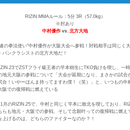
RIZIN MMAルール：5分 3R（57.0kg）
※肘あり
中村優作
vs.
北方大地
浪速の拳法使い”中村優作が大阪大会へ参戦！対戦相手は同じく
・パンクラシストの北方大地だ！
IZIN.23でZSTフライ級王者の竿本樹生にTKO負けを喫し、
の地元大阪の参戦について「大会が延期になり、まさかの試合
試合！いやーほんま持ってますわ僕！（笑）」と、いつもの中
大阪での復帰戦に燃えている
1月のRIZIN.25で、中村と同じく竿本に敗北を喫しており、RI
ちらも地元・大阪での参戦、そして念願叶っての復帰戦に燃え
を上げるのは、どちらのファイターなのか？！