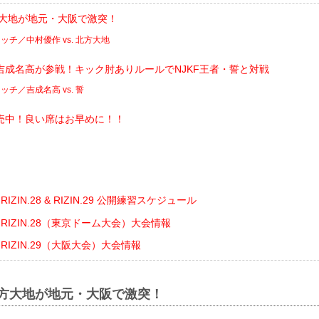
方大地が地元・大阪で激突！
チ／中村優作 vs. 北方大地
吉成名高が参戦！キック肘ありルールでNJKF王者・誓と対戦
チ／吉成名高 vs. 誓
売中！良い席はお早めに！！
ト
nts RIZIN.28 & RIZIN.29 公開練習スケジュール
ents RIZIN.28（東京ドーム大会）大会情報
ents RIZIN.29（大阪大会）大会情報
北方大地が地元・大阪で激突！