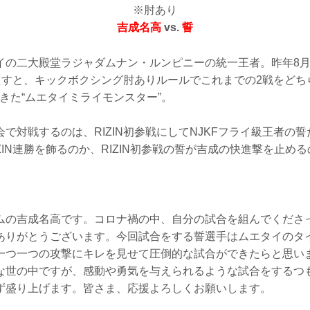
※肘あり
吉成名高
vs.
誓
の二大殿堂ラジャダムナン・ルンピニーの統一王者。昨年8月のRI
果たすと、キックボクシング肘ありルールでこれまでの2戦をどち
きた“ムエタイミライモンスター”。
で対戦するのは、RIZIN初参戦にしてNJKFフライ級王者の
ZIN連勝を飾るのか、RIZIN初参戦の誓が吉成の快進撃を止め
ムの吉成名高です。コロナ禍の中、自分の試合を組んでくださ
ありがとうございます。今回試合をする誓選手はムエタイのタ
一つ一つの攻撃にキレを見せて圧倒的な試合ができたらと思い
な世の中ですが、感動や勇気を与えられるような試合をするつ
ず盛り上げます。皆さま、応援よろしくお願いします。