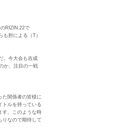
ZIN.22で
らも肘による（T）
誓だ。今大会も吉成
るのか、注目の一戦
った関係者の皆様に
イトルを持っている
ます。このような時
もりなので期待して