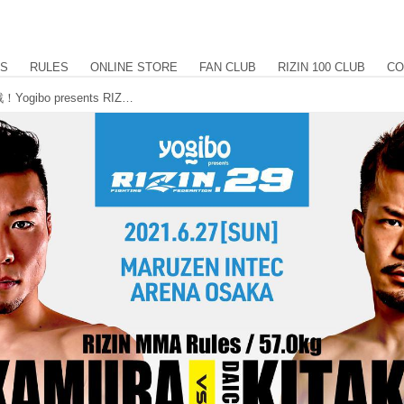
US
RULES
ONLINE STORE
FAN CLUB
RIZIN 100 CLUB
CO
中村優作vs.北方大地、吉成名高が参戦！Yogibo presents RIZIN.29 追加対戦カード