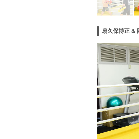
扇久保博正 &