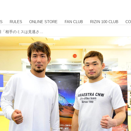
US
RULES
ONLINE STORE
FAN CLUB
RIZIN 100 CLUB
CO
扇久保「一本かKO出来るように」岡田「相手のミスは見逃さない」Yogibo presents RIZIN.28 合同公開練習