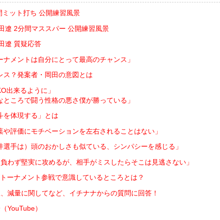
間ミット打ち 公開練習風景
岡田遼 2分間マススパー 公開練習風景
岡田遼 質疑応答
ーナメントは自分にとって最高のチャンス」
レス？発案者・岡田の意図とは
KO出来るように」
なところで闘う性格の悪さ僕が勝っている」
斗を体現する」とは
葉や評価にモチベーションを左右されることはない」
井選手は）頭のおかしさも似ている、シンパシーを感じる」
を負わず堅実に攻めるが、相手がミスしたらそこは見逃さない」
トーナメント参戦で意識しているところとは？
想、減量に関してなど、イチナナからの質問に回答！
YouTube）