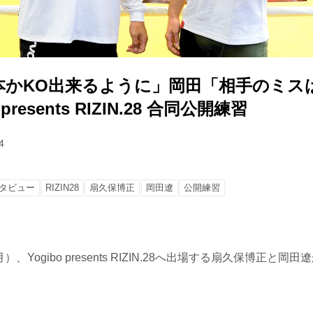
本かKO出来るように」岡田「相手のミス
presents RIZIN.28 合同公開練習
4
タビュー
RIZIN28
扇久保博正
岡田遼
公開練習
月）、Yogibo presents RIZIN.28へ出場する扇久保博正と