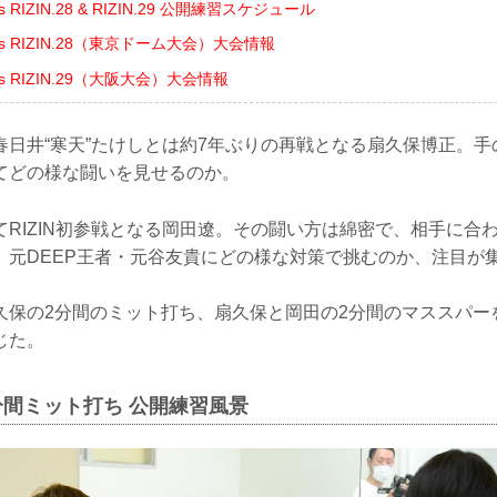
ents RIZIN.28 & RIZIN.29 公開練習スケジュール
sents RIZIN.28（東京ドーム大会）大会情報
sents RIZIN.29（大阪大会）大会情報
春日井“寒天”たけしとは約7年ぶりの再戦となる扇久保博正。
てどの様な闘いを見せるのか。
てRIZIN初参戦となる岡田遼。その闘い方は綿密で、相手に合
。元DEEP王者・元谷友貴にどの様な対策で挑むのか、注目が
久保の2分間のミット打ち、扇久保と岡田の2分間のマススパー
じた。
分間ミット打ち 公開練習風景