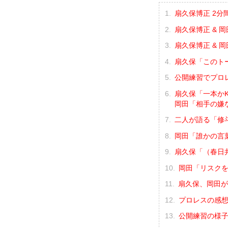
扇久保博正 2分
扇久保博正 & 
扇久保博正 & 
扇久保「このト
公開練習でプロ
扇久保「一本か
岡田「相手の嫌
二人が語る「修
岡田「誰かの言
扇久保「（春日
岡田「リスク
扇久保、岡田が
プロレスの感
公開練習の様子（