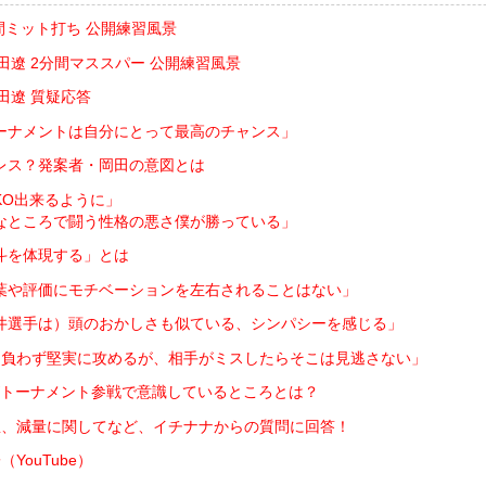
間ミット打ち 公開練習風景
岡田遼 2分間マススパー 公開練習風景
岡田遼 質疑応答
ーナメントは自分にとって最高のチャンス」
レス？発案者・岡田の意図とは
KO出来るように」
なところで闘う性格の悪さ僕が勝っている」
斗を体現する」とは
葉や評価にモチベーションを左右されることはない」
井選手は）頭のおかしさも似ている、シンパシーを感じる」
を負わず堅実に攻めるが、相手がミスしたらそこは見逃さない」
トーナメント参戦で意識しているところとは？
想、減量に関してなど、イチナナからの質問に回答！
YouTube）