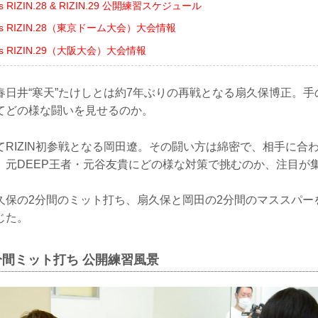
ents RIZIN.28 & RIZIN.29 公開練習スケジュール
sents RIZIN.28（東京ドーム大会）大会情報
sents RIZIN.29（大阪大会）大会情報
春日井“寒天”たけしとは約7年ぶりの再戦となる扇久保博正。
てどの様な闘いを見せるのか。
てRIZIN初参戦となる岡田遼。その闘い方は綿密で、相手に合
。元DEEP王者・元谷友貴にどの様な対策で挑むのか、注目が
久保の2分間のミット打ち、扇久保と岡田の2分間のマススパー
じた。
分間ミット打ち 公開練習風景