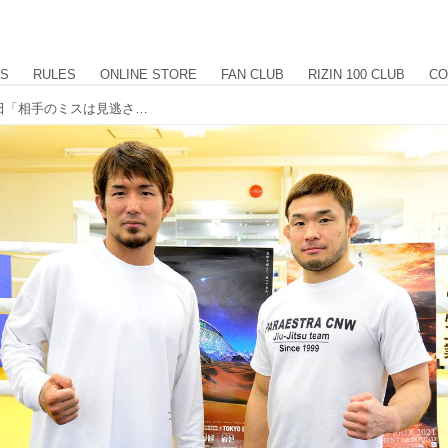
US
RULES
ONLINE STORE
FAN CLUB
RIZIN 100 CLUB
CO
扇久保「一本かKO出来るように」岡田「相手のミスは見逃さない」Yogibo presents RIZIN.28 合同公開練習