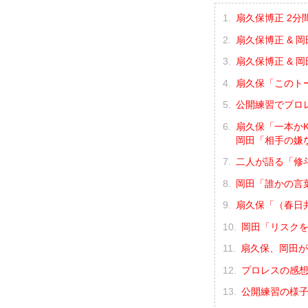
扇久保博正 2分
扇久保博正 & 
扇久保博正 & 
扇久保「このト
公開練習でプロ
扇久保「一本か
岡田「相手の嫌
二人が語る「修
岡田「誰かの言
扇久保「（春日
岡田「リスク
扇久保、岡田が
プロレスの感
公開練習の様子（