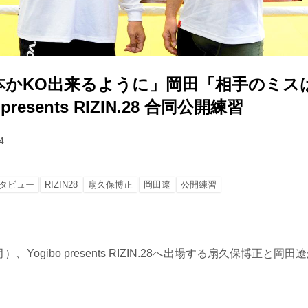
本かKO出来るように」岡田「相手のミス
presents RIZIN.28 合同公開練習
4
タビュー
RIZIN28
扇久保博正
岡田遼
公開練習
月）、Yogibo presents RIZIN.28へ出場する扇久保博正と