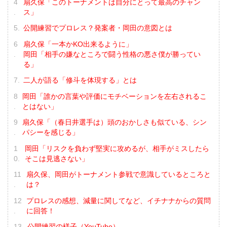
扇久保「このトーナメントは自分にとって最高のチャン
ス」
公開練習でプロレス？発案者・岡田の意図とは
扇久保「一本かKO出来るように」
岡田「相手の嫌なところで闘う性格の悪さ僕が勝ってい
る」
二人が語る「修斗を体現する」とは
岡田「誰かの言葉や評価にモチベーションを左右されるこ
とはない」
扇久保「（春日井選手は）頭のおかしさも似ている、シン
パシーを感じる」
岡田「リスクを負わず堅実に攻めるが、相手がミスしたら
そこは見逃さない」
扇久保、岡田がトーナメント参戦で意識しているところと
は？
プロレスの感想、減量に関してなど、イチナナからの質問
に回答！
公開練習の様子（YouTube）