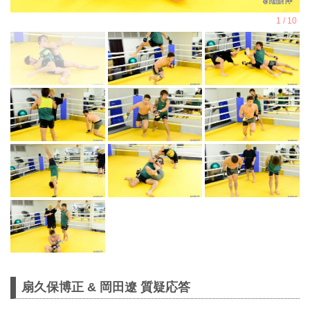
扇久保博正 & 岡田遼 質疑応答