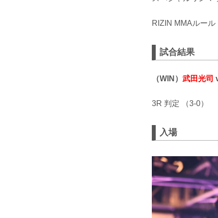
RIZIN MMAルー
試合結果
（WIN）
武田光司
3R 判定 （3-0）
入場