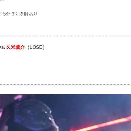
ル：5分 3R ※肘あり
vs.
久米鷹介
（LOSE）