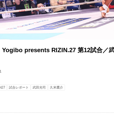
gibo presents RIZIN.27 第12試合／
1
N27
試合レポート
武田光司
久米鷹介