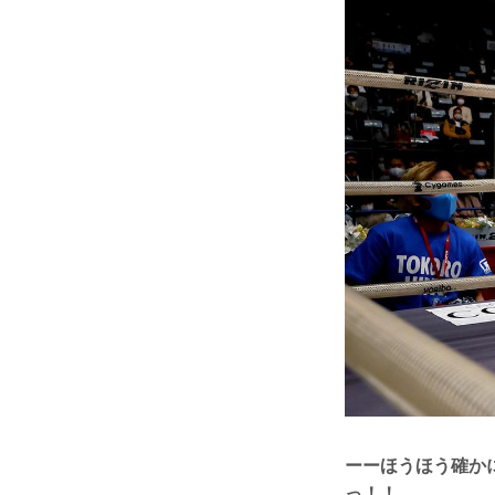
ーーほうほう確か
っ！！