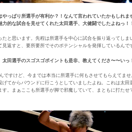
はやっぱり所選手が有利か？！なんて言われていたかもしれませ
魅力的な試合を見せてくれた太田選手、大健闘でしたよねっ！
ったと思います。先程は所選手を中心に試合を振り返ってしま
て見返すと、要所要所でそのポテンシャルを発揮しているんで
、太田選手のスゴスゴポイントも是非、教えてくださ〜〜いっ
なんですけど、今までは本当に所選手に何もさせてもらえてませ
投げてからパウンドに行こうとしていましたよね。これは太田
ます。まぁここも所選手が脚で邪魔していて、まともに打たせ