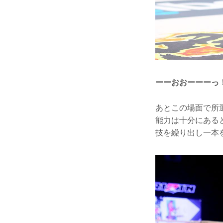
ーーおおーーーっ
あとこの場面で所
能力は十分にある
技を繰り出し一本