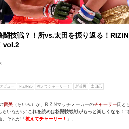
闘技戦？！所vs.太田を振り返る！RIZIN.
ol.2
3
タビュー
RIZIN26
教えてチャーリー！
所英男
太田忍
の
雷美
（らいみ）が、RIZINマッチメーカーの
チャーリー
氏と
もらいながら
“これを読めば格闘技観戦がもっと楽しくなる！”
画、それが「
教えてチャーリー！
」。