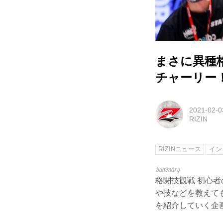
まさに異種格
チャーリー！v
2021-02-0
RIZIN
RIZINニュース
イン
格闘技観戦 初心者
や技などを教えて
を紹介していく企