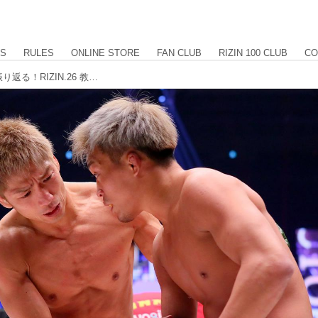
US
RULES
ONLINE STORE
FAN CLUB
RIZIN 100 CLUB
CO
まさに異種格闘技戦？！所vs.太田を振り返る！RIZIN.26 教えてチャーリー！vol.2