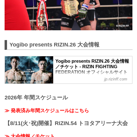
Yogibo presents RIZIN.26 大会情報
Yogibo presents RIZIN.26 大会情報
／チケット - RIZIN FIGHTING
FEDERATION オフィシャルサイト
jp.rizinff.com
大会概要
名称
Yogibo presents RIZIN.26
2026年 年間スケジュール
日時
2020年12月31日（木）12:00開場／14:00
開始
≫ 発表済み年間スケジュールはこちら
終了予定時間
22:30頃
【8/11(火･祝)開催】RIZIN.54 トヨタアリーナ大会
※試合内容、イベント進行によって終了
予定時間が前後することがありますので
≫ 大会情報／チケット