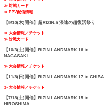
ご了承ください。
≫ 対戦カード
会場
さいたまスーパーアリーナ
≫ PPV配信情報
JR京浜東北線・JR上野東京ライン（宇都
宮線・高崎線）「さいたま新都心」駅か
【9/10(木)開催】超RIZIN.5 浪速の超復活祭り
ら徒歩3分
JR埼京線「北与野」駅から徒歩7分
≫ 大会情報／チケット
≫ Googleマップで見る（外部サイト）
たまアリ△タウン ー キテ、ミテ、ジッカ
≫ 対戦カード
ン
...
【10/3(土)開催】RIZIN LANDMARK 16 in
NAGASAKI
≫ 大会情報／チケット
【11/8(日)開催】RIZIN LANDMARK 17 in CHIBA
≫ 大会情報／チケット
【7/18(土)開催】RIZIN LANDMARK 15 in
HIROSHIMA