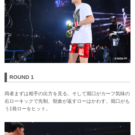
ROUND 1
両者まずは相手の出方を見る。そして堀口がカーフ気味の
右ローキックで先制。朝倉が返すローはかわす。堀口がも
う1発ローをヒット。