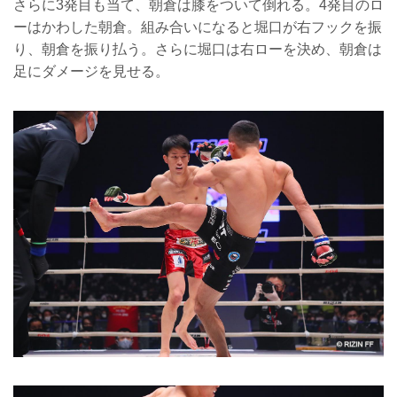
さらに3発目も当て、朝倉は膝をついて倒れる。4発目のロ
ーはかわした朝倉。組み合いになると堀口が右フックを振
り、朝倉を振り払う。さらに堀口は右ローを決め、朝倉は
足にダメージを見せる。