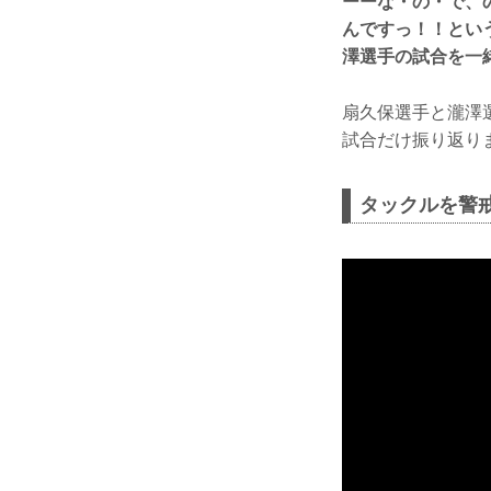
ーーな・の・で、
んですっ！！という
澤選手の試合を一
扇久保選手と瀧澤
試合だけ振り返り
タックルを警戒