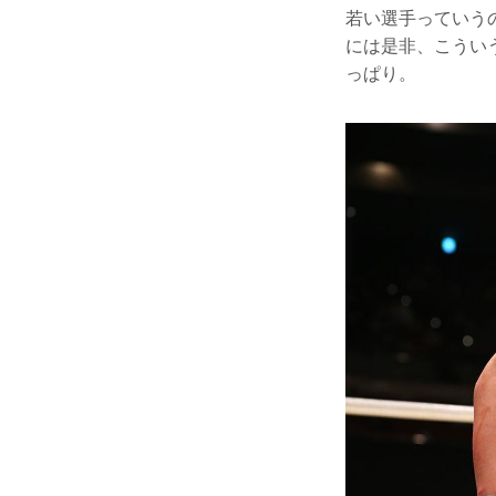
若い選手っていう
には是非、こうい
っぱり。