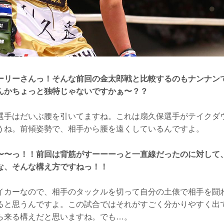
ーリーさんっ！そんな前回の金太郎戦と比較するのもナンナン
んかちょっと独特じゃないですかぁ〜？？
選手はだいぶ腰を引いてますね。これは扇久保選手がテイクダ
うね。前傾姿勢で、相手から腰を遠くしているんですよ。
〜〜っ！！前回は背筋がすーーーっと一直線だったのに対して
な、そんな構え方ですねっ！！
イカーなので、相手のタックルを切って自分の土俵で相手を闘
ると思うんですよ。この試合ではそれがすごく分かりやすく出
ら来る構えだと思いますね。でも…。