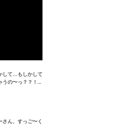
かして…もしかして
の〜っ？？！...
ーさん、すっご〜く