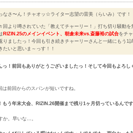
っなさ〜ん！チャオッ☆ライター志望の雷美（らいみ）です！
々回より噂されていた「教えてチャーリー！」打ち切り騒動を
は
RIZIN.25のメインイベント、朝倉未来vs.斎藤裕の試合
をチャ
返りましたっ！今回も引き続きチャーリーさんと一緒にもう1
きたいと思いま～っす！！
んっ！前回もありがとうございましたっ！そして今回もよろし
回は前回からのスパンが短いですね。
もう年末大会、RIZIN.26開催まで残り1ヶ月切っているんで
ですか。早いな…。