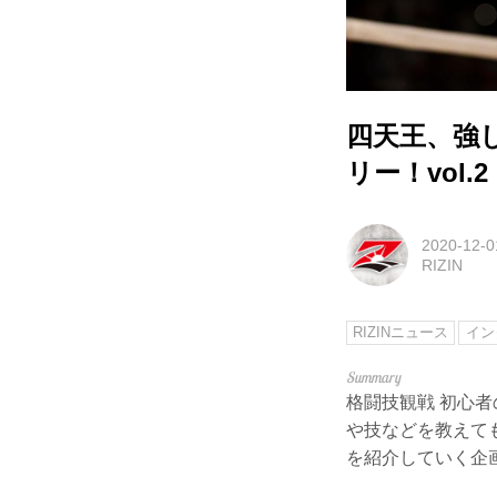
四天王、強し
リー！vol.2
2020-12-0
RIZIN
RIZINニュース
イン
格闘技観戦 初心者
や技などを教えて
を紹介していく企