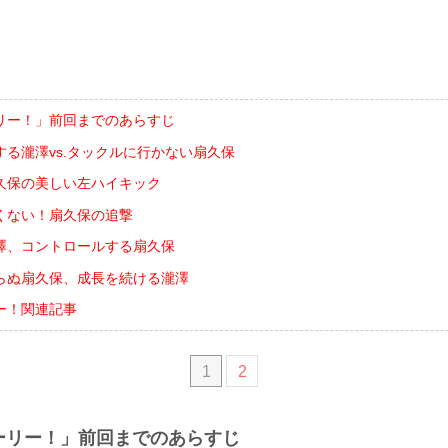
リー！」前回までのあらすじ
る瀧澤vs.タックルに行かない扇久保
久保の美しい左ハイキック
くない！扇久保の追撃
澤、コントロールする扇久保
らぬ扇久保、成長を続ける瀧澤
ー！関連記事
1
2
ーリー！」前回までのあらすじ