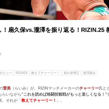
！扇久保vs.瀧澤を振り返る！RIZIN.25
1
タビュー
RIZIN25
教えてチャーリー！
扇久保博正
瀧澤謙太
の
雷美
（らいみ）が、RIZINマッチメーカーの
チャーリー
氏と
もらいながら
“これを読めば格闘技観戦がもっと楽しくなる！”
画、それが「
教えてチャーリー！
」。