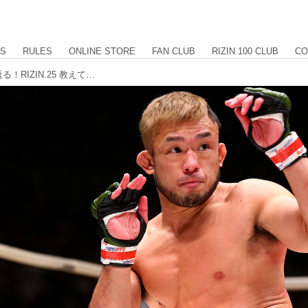
US
RULES
ONLINE STORE
FAN CLUB
RIZIN 100 CLUB
CO
四天王、強し！扇久保vs.瀧澤を振り返る！RIZIN.25 教えてチャーリー！vol.2