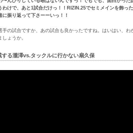
の〜んびりしている暇はないんですっ！でもでも、面白かった
わけで、あと1試合だけっ！！RIZIN.25でセミメインを飾っ
緒に振り返って下さーーいっ！！
選手の試合ですか、あの試合も良かったですね。はいはい、わ
ましょうか。
する瀧澤vs.タックルに行かない扇久保