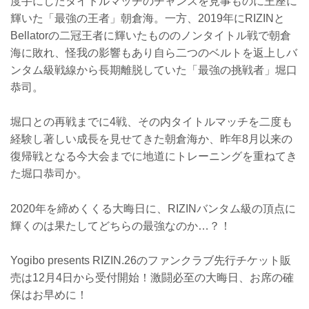
度手にしたタイトルマッチのチャンスを見事ものに王座に
輝いた「最強の王者」朝倉海。一方、2019年にRIZINと
Bellatorの二冠王者に輝いたもののノンタイトル戦で朝倉
海に敗れ、怪我の影響もあり自ら二つのベルトを返上しバ
ンタム級戦線から長期離脱していた「最強の挑戦者」堀口
恭司。
堀口との再戦までに4戦、その内タイトルマッチを二度も
経験し著しい成長を見せてきた朝倉海か、昨年8月以来の
復帰戦となる今大会までに地道にトレーニングを重ねてき
た堀口恭司か。
2020年を締めくくる大晦日に、RIZINバンタム級の頂点に
輝くのは果たしてどちらの最強なのか…？！
Yogibo presents RIZIN.26のファンクラブ先行チケット販
売は12月4日から受付開始！激闘必至の大晦日、お席の確
保はお早めに！