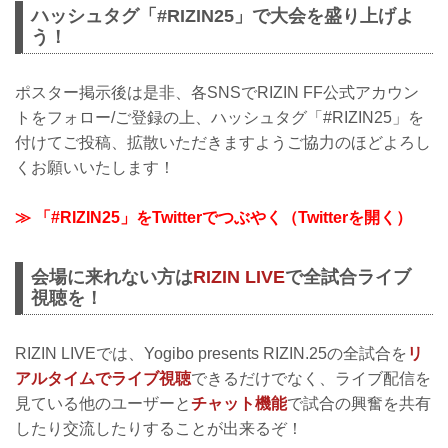
・住所、電場番号の入力はお間違い無い
ハッシュタグ「#RIZIN25」で大会を盛り上げよ
ようにお願い致します。
う！
・ご応募が重複した場合は1箇所にしかお
送りできません。予めご了承ください。
・ポスターの転売は固くお断りいたしま
ポスター掲示後は是非、各SNSでRIZIN FF公式アカウン
す。
・抽選で100名様となります。当選の発表
トをフォロー/ご登録の上、ハッシュタグ「#RIZIN25」を
は発送を持って...
付けてご投稿、拡散いただきますようご協力のほどよろし
くお願いいたします！
≫ 「#RIZIN25」をTwitterでつぶやく（Twitterを開く）
会場に来れない方は
RIZIN LIVE
で全試合ライブ
視聴を！
RIZIN LIVEでは、Yogibo presents RIZIN.25の全試合を
リ
アルタイムでライブ視聴
できるだけでなく、ライブ配信を
見ている他のユーザーと
チャット機能
で試合の興奮を共有
したり交流したりすることが出来るぞ！