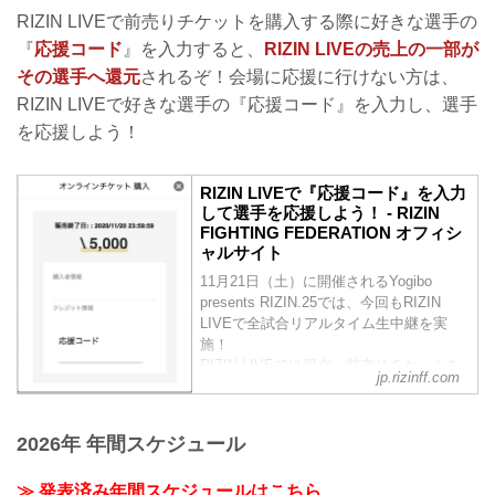
RIZIN LIVEで前売りチケットを購入する際に好きな選手の
『
応援コード
』を入力すると、
RIZIN LIVEの売上の一部が
その選手へ還元
されるぞ！会場に応援に行けない方は、
RIZIN LIVEで好きな選手の『応援コード』を入力し、選手
を応援しよう！
RIZIN LIVEで『応援コード』を入力
して選手を応援しよう！ - RIZIN
FIGHTING FEDERATION オフィシ
ャルサイト
11月21日（土）に開催されるYogibo
presents RIZIN.25では、今回もRIZIN
LIVEで全試合リアルタイム生中継を実
施！
RIZIN LIVEでは現在、前売りチケットを
jp.rizinff.com
発売中！RIZIN LIVEで前売りチケットを
購入する際に好きな選手の『応援コー
ド』を入力すると、RIZIN LIVEの売上の
2026年 年間スケジュール
一部がその選手へ還元されるぞ！
会場に応援に行けない方は、RIZIN LIVE
≫ 発表済み年間スケジュールはこちら
で好きな選手の『応援コード』を入力