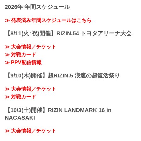
Yogibo presents RIZIN.33
2026年 年間スケジュール
日時
2021年12月31日（金）12:00開場（予
定）/ 14:00開始（予定）
≫ 発表済み年間スケジュールはこちら
※開場・開始時間は予定です。決定次第
RIZIN FFオフィシャルサイトにてご案内
【8/11(火･祝)開催】RIZIN.54 トヨタアリーナ大会
します。
終了予定時間
≫ 大会情報／チケット
22:30～23:00
≫ 対戦カード
※試合内容、イベント進行によって終了
予定時間が前後することがありますので
≫ PPV配信情報
ご了承ください。
会場
【9/10(木)開催】超RIZIN.5 浪速の超復活祭り
さいたまスーパーアリーナ
JR京浜東北線・JR上野東京ライン（宇都
≫ 大会情報／チケット
宮線・高崎線）「さいたま新都心」駅か
ら徒歩3分
≫ 対戦カード
JR埼...
【10/3(土)開催】RIZIN LANDMARK 16 in
NAGASAKI
≫ 大会情報／チケット