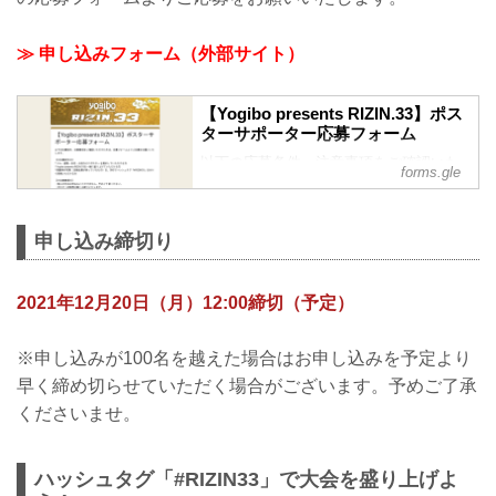
≫ 申し込みフォーム（外部サイト）
【Yogibo presents RIZIN.33】ポス
ターサポーター応募フォーム
以下の応募条件、注意事項をご確認いた
forms.gle
だけた方は、応募フォームよりご応募を
お願いいたします。
【※応募条件※】
申し込み締切り
* ジム・道場・会社・お店などにポスター
を掲示していただける方
* Yogibo presents RIZIN.33を一緒に盛り
2021年12月20日（月）12:00締切（予定）
上げていただける方
* 掲載時の写真（店舗全景が映っているも
の）を、SNSでハッシュタグ
※申し込みが100名を越えた場合はお申し込みを予定より
「#RIZIN33」を付けて投稿いただける方
早く締め切らせていただく場合がございます。予めご了承
【※注意事項※】
くださいませ。
・個人の方はお申込みいただけません。
予めご了承ください。
・ポスターの転売は固くお断りいたしま
ハッシュタグ「#RIZIN33」で大会を盛り上げよ
す。