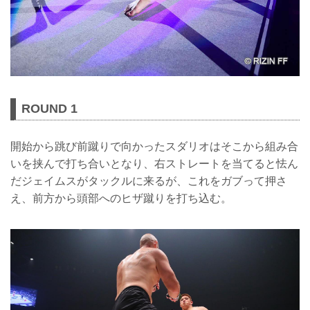
ROUND 1
開始から跳び前蹴りで向かったスダリオはそこから組み合
いを挟んで打ち合いとなり、右ストレートを当てると怯ん
だジェイムスがタックルに来るが、これをガブって押さ
え、前方から頭部へのヒザ蹴りを打ち込む。