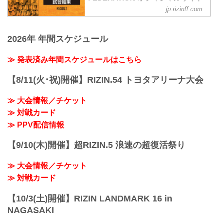
jp.rizinff.com
第11試合／スペシャルワンマッチ 那須川
天心 vs. 皇治
RIZIN キックボクシングルール：3分
2026年 年間スケジュール
3R（58.5kg）
（WIN）那須川天心 vs. 皇治（LOSE）
3R 判定 （3-0）
≫ 発表済み年間スケジュールはこちら
試合結果詳細
第10試合／スペシャルワンマッチ 朝倉海
【8/11(火･祝)開催】RIZIN.54 トヨタアリーナ大会
vs. 昇侍
RIZIN MMAルール：5分 3R（61.0kg）
≫ 大会情報／チケット
※肘あり
≫ 対戦カード
（WIN）朝倉海 vs. 昇侍（LOSE）
1R 2分37秒 TKO（レフェリーストップ：
≫ PPV配信情報
グラウンドキック）
試合結果詳細
【9/10(木)開催】超RIZIN.5 浪速の超復活祭り
第9試合／スペシャルワンマッチ 武田光
司...
≫ 大会情報／チケット
≫ 対戦カード
【10/3(土)開催】RIZIN LANDMARK 16 in
NAGASAKI