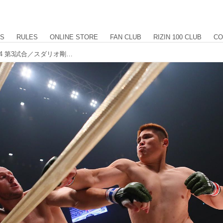
US
RULES
ONLINE STORE
FAN CLUB
RIZIN 100 CLUB
CO
【試合結果】Yogibo presents RIZIN.24 第3試合／スダリオ剛 vs. ディラン・ジェイムス