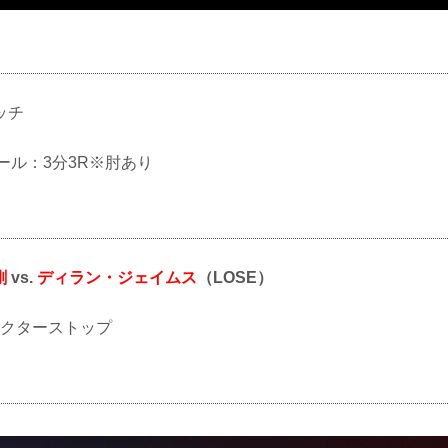
ッチ
別ルール：3分3R※肘あり
剛
vs.
ディラン・ジェイムス
（LOSE）
O ドクターストップ