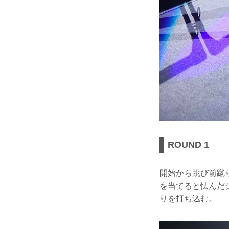
ROUND 1
開始から跳び前蹴
を当てると怯んだ
りを打ち込む。