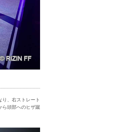
なり、右ストレート
から頭部へのヒザ蹴