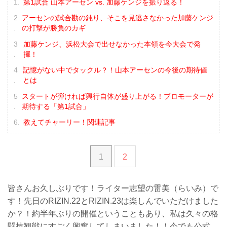
第1試合 山本アーセン vs. 加藤ケンジを振り返る！
アーセンの試合勘の鈍り、そこを見逃さなかった加藤ケンジ
の打撃が勝負のカギ
加藤ケンジ、浜松大会で出せなかった本領を今大会で発
揮！
記憶がない中でタックル？！山本アーセンの今後の期待値
とは
スタートが弾ければ興行自体が盛り上がる！プロモーターが
期待する「第1試合」
教えてチャーリー！関連記事
1
2
皆さんお久しぶりです！ライター志望の雷美（らいみ）で
す！先日のRIZIN.22とRIZIN.23は楽しんでいただけました
か？！約半年ぶりの開催ということもあり、私は久々の格
闘技観戦にすごく興奮してしまいました！！今でも公式