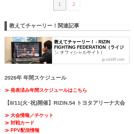
1
2
教えてチャーリー！関連記事
教えてチャーリー！ - RIZIN
FIGHTING FEDERATION（ライジ
ン オフィシャルサイト）
jp.rizinff.com
格闘技観戦 初心者の雷美（らいみ）が、
RIZINマッチメーカーのチャーリー氏とと
もに、試合の攻防や技などを教えてもら
2026年 年間スケジュール
いながら“これを読めば格闘技観戦がもっ
と楽しくなる！”を目指して見どころを紹
介していく企画、それが「教えてチャー
≫ 発表済み年間スケジュールはこちら
リー！」。
【8/11(火･祝)開催】RIZIN.54 トヨタアリーナ大会
≫ 大会情報／チケット
≫ 対戦カード
≫ PPV配信情報