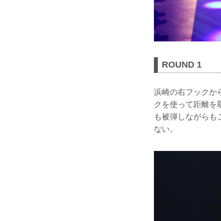
ROUND 1
浜崎の右フックか
クを使って距離を
も被弾しながらも
ない。