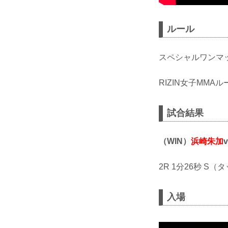
ルール
スペシャルワンマ
RIZIN女子MMA
試合結果
（WIN）
浜崎朱加
v
2R 1分26秒 S
入場