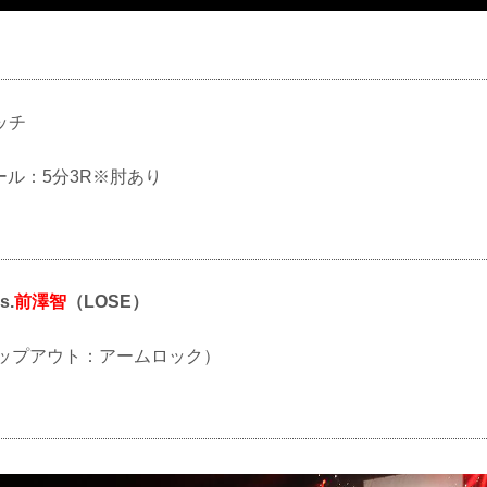
ッチ
ルール：5分3R※肘あり
s.
前澤智
（LOSE）
（タップアウト：アームロック）