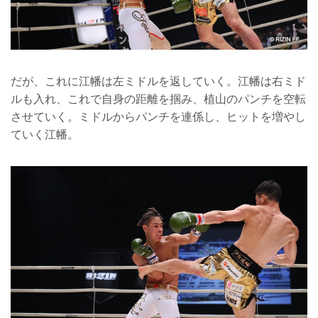
だが、これに江幡は左ミドルを返していく。江幡は右ミド
ルも入れ、これで自身の距離を掴み、植山のパンチを空転
させていく。ミドルからパンチを連係し、ヒットを増やし
ていく江幡。