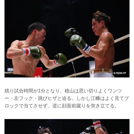
残り試合時間が1分となり、植山は思い切りよくワンツ
ー・左フック・跳びヒザと迫る。しかし江幡はよく見てブ
ロックで当てさせず、逆に顔面前蹴りを突き立てる。