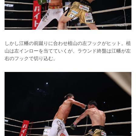
しかし江幡の前蹴りに合わせ植山の左フックがヒット。植
山は左インローを当てていくが、ラウンド終盤は江幡が左
右のフックで切り込む。