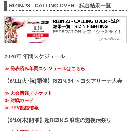
RIZIN.23 - CALLING OVER - 試合結果一覧
（LOSE）矢地祐介 vs. ホベルト・サト
シ・ソウザ（WIN）
1R 1分52秒 TKO（レフェリーストップ：
RIZIN.23 - CALLING OVER - 試合
グラウンドパンチ）
結果一覧 - RIZIN FIGHTING
試合結果詳細
FEDERATION オフィシャルサイト
第8試合／スペシャルワンマッチ 浜崎朱
加 vs. 前澤智
jp.rizinff.com
第9試合／バンタム級タイトルマッチ 朝
RIZIN 女子MMAルール：5分
倉海 vs. 扇久保博正
3R（52.0kg）
RIZIN MMAルール：5分 3R（61.0kg）
※肘あり
2026年 年間スケジュール
※肘あり
（WIN）浜崎朱加 vs. 前澤智（LOSE）
（WIN）朝倉海 vs. 扇久保博正（LOSE）
2R 1分26秒 S（タップアウト：アー...
1R 4分31秒 TKO（レフェリーストップ：
≫ 発表済み年間スケジュールはこちら
グラウンドキック）
試合結果詳細
【8/11(火･祝)開催】RIZIN.54 トヨタアリーナ大会
第8試合／スペシャルワンマッチ 元谷友
貴 vs. 魚井フルスイング
≫ 大会情報／チケット
RIZIN MMAルール：5分 3R（61.0kg）
≫ 対戦カード
※肘あり
（WIN）元谷友貴 vs. 魚井フルスイング
≫ PPV配信情報
（LOSE）
3R 2分19秒 S（タップアウト：フロン...
【9/10(木)開催】超RIZIN.5 浪速の超復活祭り