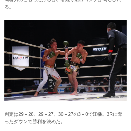
る。
判定は29－28、29－27、30－27の3－0で江幡。3Rに奪
ったダウンで勝利を決めた。