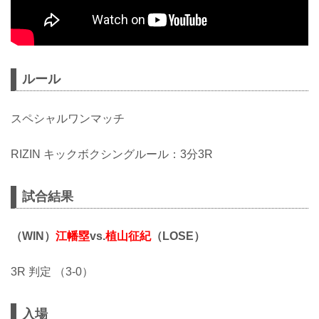
ルール
スペシャルワンマッチ
RIZIN キックボクシングルール：3分3R
試合結果
（WIN）
江幡塁
vs.
植山征紀
（LOSE）
3R 判定 （3-0）
入場