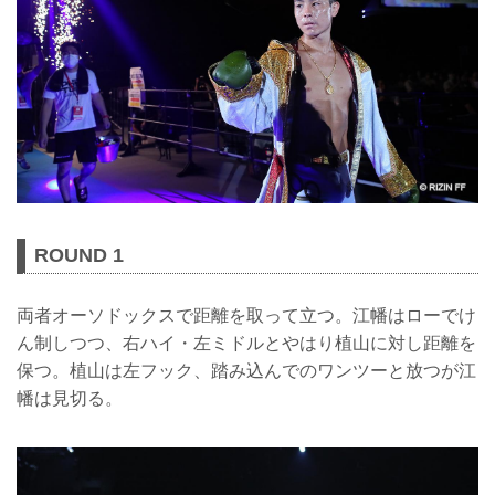
ROUND 1
両者オーソドックスで距離を取って立つ。江幡はローでけ
ん制しつつ、右ハイ・左ミドルとやはり植山に対し距離を
保つ。植山は左フック、踏み込んでのワンツーと放つが江
幡は見切る。