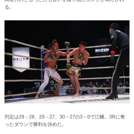
る。
判定は29－28、29－27、30－27の3－0で江幡。3Rに奪
ったダウンで勝利を決めた。