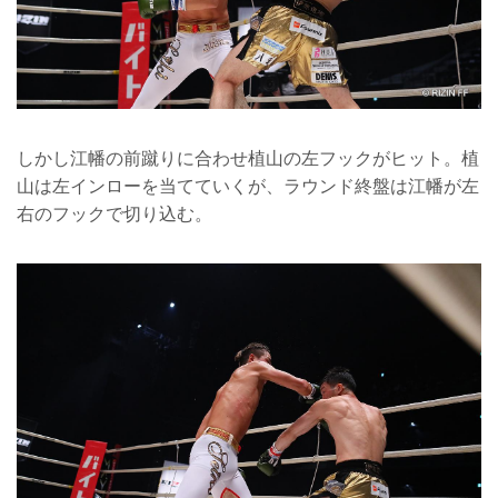
しかし江幡の前蹴りに合わせ植山の左フックがヒット。植
山は左インローを当てていくが、ラウンド終盤は江幡が左
右のフックで切り込む。