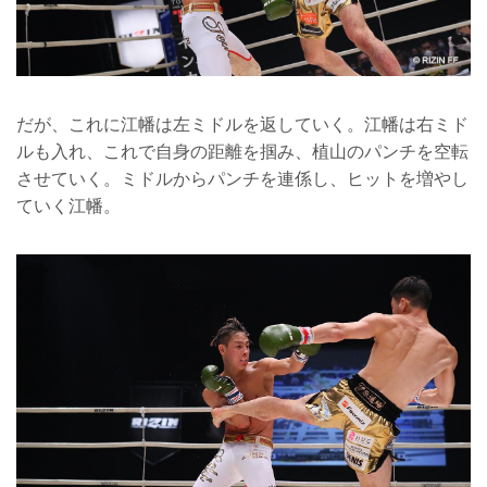
だが、これに江幡は左ミドルを返していく。江幡は右ミド
ルも入れ、これで自身の距離を掴み、植山のパンチを空転
させていく。ミドルからパンチを連係し、ヒットを増やし
ていく江幡。