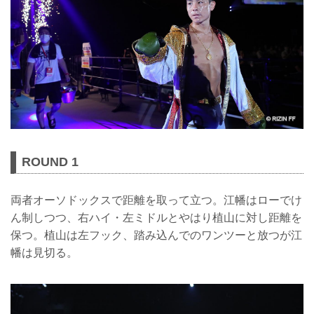
ROUND 1
両者オーソドックスで距離を取って立つ。江幡はローでけ
ん制しつつ、右ハイ・左ミドルとやはり植山に対し距離を
保つ。植山は左フック、踏み込んでのワンツーと放つが江
幡は見切る。