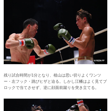
残り試合時間が1分となり、植山は思い切りよくワンツ
ー・左フック・跳びヒザと迫る。しかし江幡はよく見てブ
ロックで当てさせず、逆に顔面前蹴りを突き立てる。