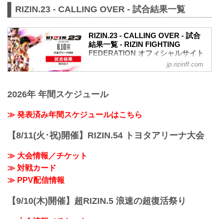
RIZIN.23 - CALLING OVER - 試合結果一覧
（LOSE）矢地祐介 vs. ホベルト・サト
シ・ソウザ（WIN）
1R 1分52秒 TKO（レフェリーストップ：
RIZIN.23 - CALLING OVER - 試合
グラウンドパンチ）
結果一覧 - RIZIN FIGHTING
試合結果詳細
FEDERATION オフィシャルサイト
第8試合／スペシャルワンマッチ 浜崎朱
加 vs. 前澤智
jp.rizinff.com
第9試合／バンタム級タイトルマッチ 朝
RIZIN 女子MMAルール：5分
倉海 vs. 扇久保博正
3R（52.0kg）
RIZIN MMAルール：5分 3R（61.0kg）
※肘あり
2026年 年間スケジュール
※肘あり
（WIN）浜崎朱加 vs. 前澤智（LOSE）
（WIN）朝倉海 vs. 扇久保博正（LOSE）
2R 1分26秒 S（タップアウト：アー...
1R 4分31秒 TKO（レフェリーストップ：
≫ 発表済み年間スケジュールはこちら
グラウンドキック）
試合結果詳細
【8/11(火･祝)開催】RIZIN.54 トヨタアリーナ大会
第8試合／スペシャルワンマッチ 元谷友
貴 vs. 魚井フルスイング
≫ 大会情報／チケット
RIZIN MMAルール：5分 3R（61.0kg）
≫ 対戦カード
※肘あり
（WIN）元谷友貴 vs. 魚井フルスイング
≫ PPV配信情報
（LOSE）
3R 2分19秒 S（タップアウト：フロン...
【9/10(木)開催】超RIZIN.5 浪速の超復活祭り