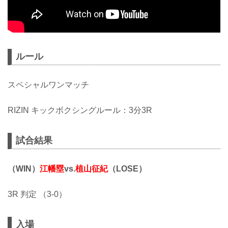
ルール
スペシャルワンマッチ
RIZIN キックボクシングルール：3分3R
試合結果
（WIN）
江幡塁
vs.
植山征紀
（LOSE）
3R 判定 （3-0）
入場