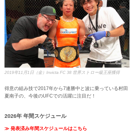
2019年11月1日（金）Invicta FC 38 世界ストロー級王座獲得
得意の組み技で2017年から7連勝中と波に乗っている村田
夏南子の、今後のUFCでの活躍に注目だ！
2026年 年間スケジュール
≫ 発表済み年間スケジュールはこちら