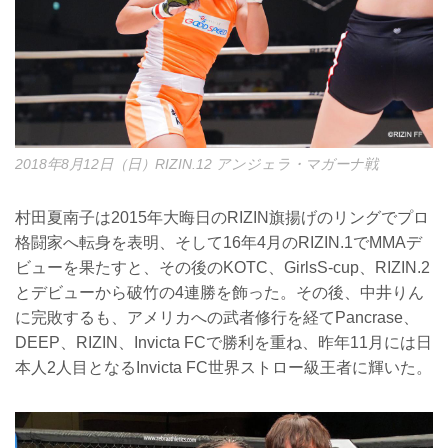
2018年8月12日（日）RIZIN.12 アンジェラ・マガーナ戦
村田夏南子は2015年大晦日のRIZIN旗揚げのリングでプロ
格闘家へ転身を表明、そして16年4月のRIZIN.1でMMAデ
ビューを果たすと、その後のKOTC、GirlsS-cup、RIZIN.2
とデビューから破竹の4連勝を飾った。その後、中井りん
に完敗するも、アメリカへの武者修行を経てPancrase、
DEEP、RIZIN、Invicta FCで勝利を重ね、昨年11月には日
本人2人目となるInvicta FC世界ストロー級王者に輝いた。