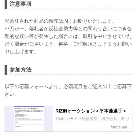
注意事項
※落札された商品の転売は固くお断りいたします。
※万が一、落札者が反社会勢力等との関わり合いにつき合
理的な疑い等が発生した場合には、取引を中止させていた
だく場合がございます。何卒、ご理解頂きますようお願い
申し上げます。
参加方法
以下の応募フォームより、必須項目をご記入の上ご応募下
さい。
RIZINオークション＜平本蓮選手＞
Youtubeライブ配信番組「榊原社長に呼び
出されました」に出演した選手から提供
forms.gle
いただいた私物をRIZINがオークションに
出品。選手支援の一環として落札金額の