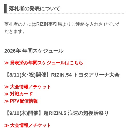
全額を選手へお渡しいたします。
落札者の発表について
＜平本蓮選手＞6月3日(水)出演
商品名：平本蓮選手 直筆サイン入り●●●
応募締切：6月8日(月)18時まで
落札者の方にはRIZIN事務局よりご連絡を入れさせていた
※落札された商品の転売は固くお断りい
だきます。
たします。
※万が一、落札者が反社会勢力等との関
わり合いにつき合理的な疑い等が発生し
た場合には、取引を中止させていただく
2026年 年間スケジュール
場合がございます。何卒、ご理解頂...
≫ 発表済み年間スケジュールはこちら
【8/11(火･祝)開催】RIZIN.54 トヨタアリーナ大会
≫ 大会情報／チケット
≫ 対戦カード
≫ PPV配信情報
【9/10(木)開催】超RIZIN.5 浪速の超復活祭り
≫ 大会情報／チケット