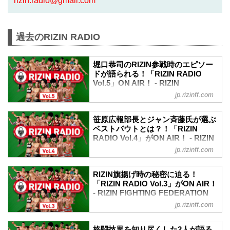
rizin.radio@gmail.com
過去のRIZIN RADIO
堀口恭司のRIZIN参戦時のエピソー
ドが語られる！「RIZIN RADIO
Vol.5」ON AIR！ - RIZIN
FIGHTING FEDERATION オフィシ
jp.rizinff.com
ャルサイト
RIZIN広報事業部長 笹原圭一とプロレス
笹原広報部長とジャン斉藤氏が選ぶ
格闘技メルマガ Dropkickチャンネルのジ
ベストバウトとは？！「RIZIN
ャン斉藤氏がお贈りする、RIZINの
RADIO Vol.4」がON AIR！ - RIZIN
YouYubeラジオ番組「RIZIN RADIO」。
FIGHTING FEDERATION オフィシ
jp.rizinff.com
その時に起きている格闘技の話題や過去
ャルサイト
の裏話など、格闘技業界に長く携わって
RIZIN広報事業部長 笹原圭一とプロレス
いる二人だからこそ話せる、貴重なトー
RIZIN旗揚げ時の秘密に迫る！
格闘技メルマガ Dropkickチャンネルのジ
ク満載のラジオ番組。
「RIZIN RADIO Vol.3」がON AIR！
ャン斉藤氏がお贈りする、RIZINの
- RIZIN FIGHTING FEDERATION
YouYubeラジオ番組「RIZIN RADIO」。
オフィシャルサイト
jp.rizinff.com
その時に起きている格闘技の話題や過去
RIZIN広報事業部長 笹原圭一とプロレス
の裏話など、格闘技業界に長く携わって
格闘技メルマガ Dropkickチャンネルのジ
いる二人だからこそ話せる貴重なトーク
格闘技界を知り尽くした2人が語る