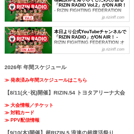
ャン斉藤氏がお贈りする、RIZINの
満載のラジオ番組だ。
「RIZIN RADIO Vol.2」がON AIR！
YouYubeラジオ番組「RIZIN RADIO
- RIZIN FIGHTING FEDERATION
Vol.3」が公開！
オフィシャルサイト
jp.rizinff.com
笹原広報部長が、今まであまり語られて
RIZIN広報事業部長 笹原圭一とプロレス
こなかったRIZIN旗揚げ時の秘話を語
格闘技メルマガ Dropkickチャンネルのジ
る…！
本日より公式YouTubeチャンネルで
ャン斉藤氏がお贈りする、RIZINの
「RIZIN RADIO」がON AIR！ -
最近RIZINが好きになったというファン
YouYubeラジオ番組「RIZIN RADIO
RIZIN FIGHTING FEDERATION オ
も、今回の話を聞けば、RIZINの歴史が分
Vol.2」が公開！
フィシャルサイト
かる…かも？！初出しネタ満載の今回の
jp.rizinff.com
2月以降、世間では新型コロナウイルス感
ラジオもお聴き逃しなくっ！
RIZIN広報事業部長 笹原圭一とプロレス
染症のニュースで持ち切りとなり、各メ
番組タイトル
格闘技メルマガ Dropkickチャンネルのジ
ディアでもあまり振り返られていなかっ
「RIZIN RADIO」
2026年 年間スケジュール
ャン斉藤氏がお贈りする、RIZINの
たRIZIN.21 浜松大会。その浜松大会を、
番組概要
YouYubeラジオ番組「RIZIN RADIO」が
今、無理やり振り返る？！
その時に起きている...
スタート！
≫ 発表済み年間スケジュールはこちら
その中でも“柔術界の至宝” ホベルト・サ
普段はあまり聞くことが出来ない格闘技
トシ・ソウザと伝説の柔術家 中井祐樹率
業界の裏話や、ラジオだからこそ話せる
いるチーム中井の柔術エキシビジョンマ
【8/11(火･祝)開催】RIZIN.54 トヨタアリーナ大会
ギリギリのトークが聴けるかも…？！是
ッ...
非、お聴き逃しなく！
≫ 大会情報／チケット
番組タイトル
≫ 対戦カード
「RIZIN RADIO」
番組概要
≫ PPV配信情報
その時に起きている格闘技の話題や過去
の裏話など、格闘技業界に長く携わって
【9/10(木)開催】超RIZIN.5 浪速の超復活祭り