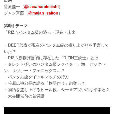
出演
笹原圭一（
@sasaharakeiichi
）
ジャン斉藤（
@majan_saitou
）
第6回 テーマ
「RIZINバンタム級の過去・現在・未来」
・DEEP代表が現在のバンタム級の盛り上がりを予言して
いた？！
・RIZIN旗揚げ当初に存在した『RIZIN三銃士』とは
・タレント揃いのバンタム級ファイター：海、ビックヘ
ン、リヴァー・フェニックス…？
・バンタム級タイトルマッチの行方
・笹原広報部長の語る「物語作り」の難しさ
・物語を盛り上げるヒール役…今一番アツいのは平本蓮？
・大会開催前の苦労話