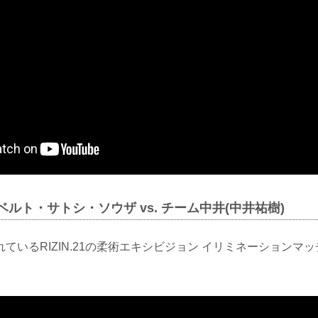
t | ホベルト・サトシ・ソウザ vs. チーム中井(中井祐樹)
ているRIZIN.21の柔術エキシビジョン イリミネーションマ