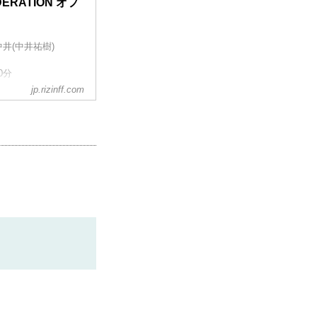
EDERATION オフ
ム中井(中井祐樹)
0分
jp.rizinff.com
井”の5人全員から
の誰かがサトシから一
。
く、という「柔術エ
際で動けなくなった