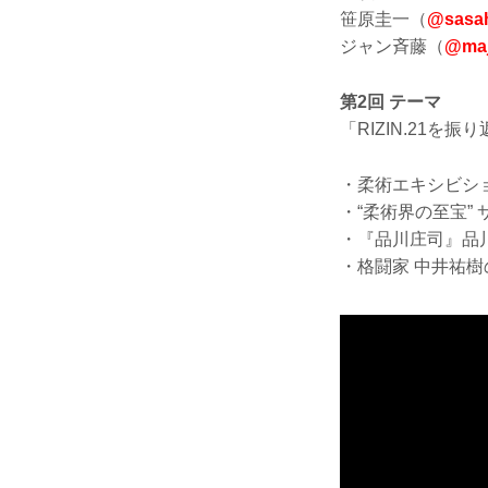
笹原圭一（
@sasah
ジャン斉藤（
@maj
第2回 テーマ
「RIZIN.21を
・柔術エキシビシ
・“柔術界の至宝”
・『品川庄司』品
・格闘家 中井祐