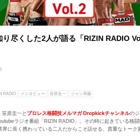
尽くした2人が語る「RIZIN RADIO Vo
6
IN RADIO
インタビュー
笹原圭一
ジャン斉藤
長 笹原圭一と
プロレス格闘技メルマガ Dropkickチャンネル
のジ
Youtubeラジオ番組「RIZIN RADIO」。その時に起きている
業界に長く携わっている二人だからこそ話せる、貴重なトーク