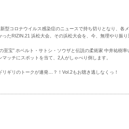
は新型コロナウイルス感染症のニュースで持ち切りとなり、各
ったRIZIN.21 浜松大会。その浜松大会を、今、無理やり振
の至宝” ホベルト・サトシ・ソウザと伝説の柔術家 中井祐樹
ンマッチにスポットを当て、2人がしゃべり倒します。
リギリのトークが連発…？！Vol.2もお聴き逃しなくっ！