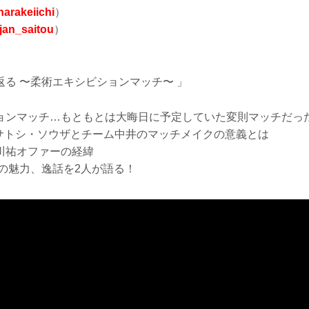
arakeiichi
）
an_saitou
）
振り返る 〜柔術エキシビションマッチ〜 」
ョンマッチ…もともとは大晦日に予定していた変則マッチだっ
 サトシ・ソウザとチーム中井のマッチメイクの意義とは
川祐オファーの経緯
樹の魅力、逸話を2人が語る！