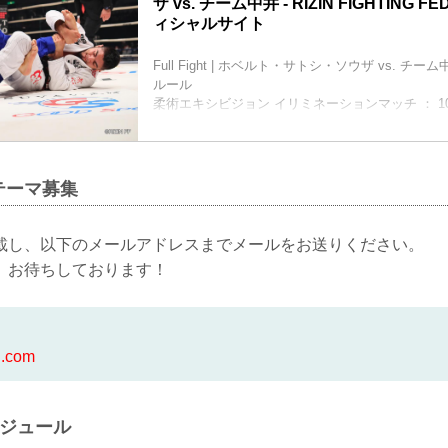
ザ vs. チーム中井 - RIZIN FIGHTING F
ィシャルサイト
Full Fight | ホベルト・サトシ・ソウザ vs. チー
ルール
柔術エキシビジョン イリミネーションマッチ ： 1
試合時間
10分
勝敗
試合時間内にホベルト・サトシ・ソウザが“チーム中
テーマ募集
一本取ればサトシ・ソウザの勝ち。“チーム中井”
本取るか、もしくは一人でも残ればサトシの負け
サトシ・ソウザに一本取られた人は順に抜けてい
載し、以下のメールアドレスまでメールをお送りください。
キシビジョンイリミネーションマッチ」。ロープ
、お待ちしております！
り、一本取られて...
l.com
ケジュール