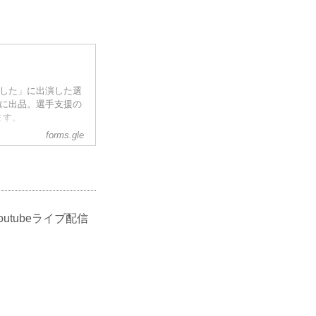
＞
ました」に出演した選
ンに出品。選手支援の
ます。
forms.gle
FC●●●で着用)
。
につき合理的な疑い
tubeライブ配信