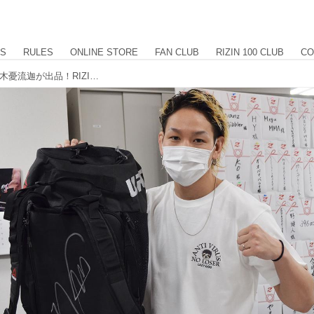
US
RULES
ONLINE STORE
FAN CLUB
RIZIN 100 CLUB
CO
直筆サイン入りUFCグッズ一式を佐々木憂流迦が出品！RIZINオークション