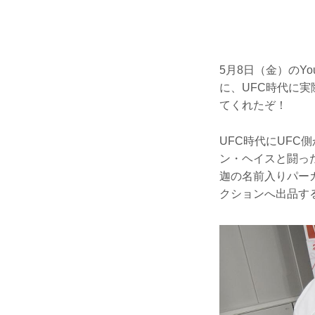
5月8日（金）のY
に、UFC時代に
てくれたぞ！
UFC時代にUFC
ン・ヘイスと闘った
迦の名前入りパー
クションへ出品す