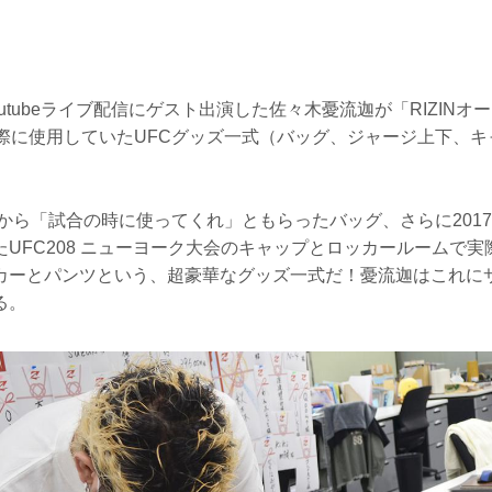
outubeライブ配信にゲスト出演した佐々木憂流迦が「RIZIN
実際に使用していたUFCグッズ一式（バッグ、ジャージ上下、
側から「試合の時に使ってくれ」ともらったバッグ、さらに201
UFC208 ニューヨーク大会のキャップとロッカールームで
カーとパンツという、超豪華なグッズ一式だ！憂流迦はこれに
る。