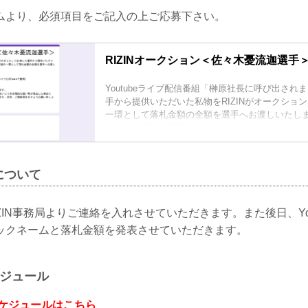
ムより、必須項目をご記入の上ご応募下さい。
RIZINオークション＜佐々木憂流迦選手
Youtubeライブ配信番組「榊原社長に呼び出され
手から提供いただいた私物をRIZINがオークショ
一環として落札金額の全額を選手へお渡しいたし
＜佐々木憂流迦選手＞5月8日(金)出演
商品名：佐々木憂流迦選手 直筆サイン入りTシャツ(U
応募締切：5月12日(火)18時まで
※落札された商品の転売は固くお断りいたします
について
※万が一、落札者が反社会勢力等との関わり合い
等が発生した場合には、取引を中止させてい...
ZIN事務局よりご連絡を入れさせていただきます。また後日、You
ックネームと落札金額を発表させていただきます。
ケジュール
スケジュールはこちら