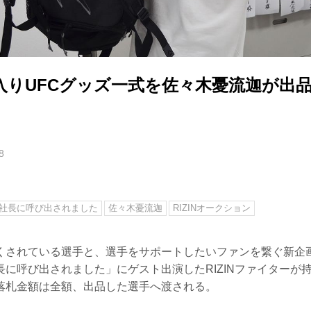
りUFCグッズ一式を佐々木憂流迦が出品！
8
社長に呼び出されました
佐々木憂流迦
RIZINオークション
くされている選手と、選手をサポートしたいファンを繋ぐ新企画「
長に呼び出されました」にゲスト出演したRIZINファイターが
落札金額は全額、出品した選手へ渡される。