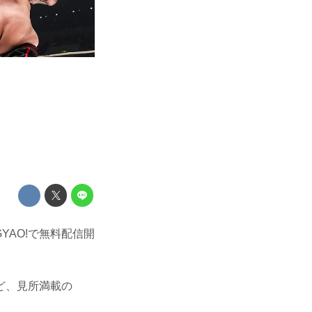
GYAO!で無料配信開
ど、見所満載の