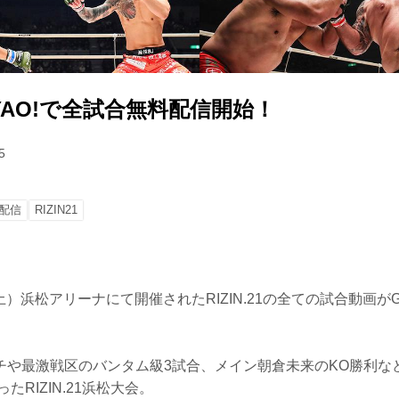
1 GYAO!で全試合無料配信開始！
5
配信
RIZIN21
（土）浜松アリーナにて開催されたRIZIN.21の全ての試合動画が
チや最激戦区のバンタム級3試合、メイン朝倉未来のKO勝利な
たRIZIN.21浜松大会。