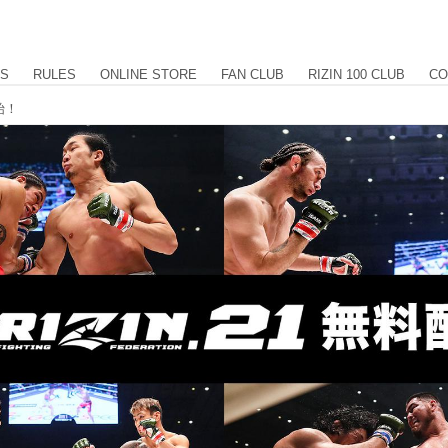
US
RULES
ONLINE STORE
FAN CLUB
RIZIN 100 CLUB
CO
始！