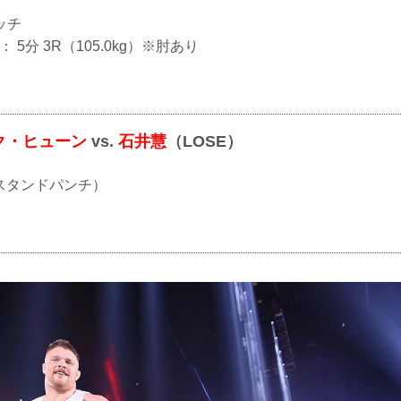
ッチ
 ： 5分 3R（105.0kg）※肘あり
ク・ヒューン
vs.
石井慧
（LOSE）
O（スタンドパンチ）