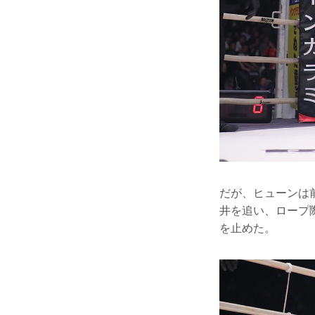
だが、ヒューンは
井を追い、ロープ
を止めた。