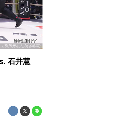
リックして引用元を入力(省略可)
s. 石井慧