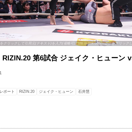
 - ここをクリックして引用元(テキスト)を入力(省略可) / site.to.link.com - ここをク
IZIN.20 第6試合 ジェイク・ヒューン v
1
レポート
RIZIN.20
ジェイク・ヒューン
石井慧