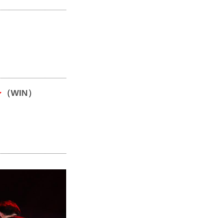
レ
（WIN）