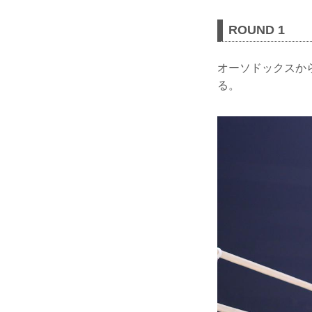
ROUND 1
オーソドックスか
る。