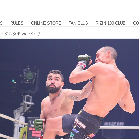
US
RULES
ONLINE STORE
FAN CLUB
RIZIN 100 CLUB
CO
【試合結果】RIZIN.20 第2試合 ルイス・グスタボ vs. パトリッキー・“ピットブル”・フレイレ