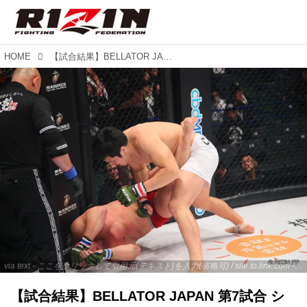
HOME
【試合結果】BELLATOR JAPAN 第7試合 シビサイ頌真 vs. セルゲイ・シュメトフ
via text - ここをクリックして引用元(テキスト)を入力(省略可) / site.to.link.com - ここをクリックして引用元を入力(省略可)
【試合結果】BELLATOR JAPAN 第7試合 シ