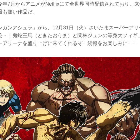
年7月からアニメがNetflixにて全世界同時配信されており、来
最も熱い作品だ。
ンガンアシュラ」から、12月31日（火）さいたまスーパーア
、主人公・十鬼蛇王馬（ときたおうま）と関林ジュンの等身大フィ
ーアリーナを盛り上げに来てくれるぞ！続報をお楽しみに！！