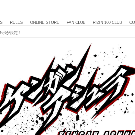
US
RULES
ONLINE STORE
FAN CLUB
RIZIN 100 CLUB
CO
コラボが決定！