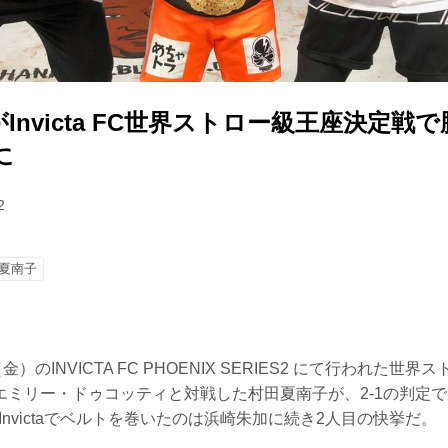
Invicta FC世界ストロー級王座決定戦
に
2
夏南子
）のINVICTA FC PHOENIX SERIES2 にて行われた世
ミリー・ドゥコッティと対戦した村田夏南子が、2-1の判定で勝利を
Invictaでベルトを巻いたのは浜崎朱加に続き2人目の快挙だ。