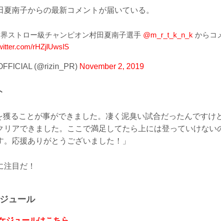
田夏南子からの最新コメントが届いている。
a FC世界ストロー級チャンピオン村田夏南子選手
@m_r_t_k_n_k
からコ
twitter.com/rHZjlUwslS
OFFICIAL (@rizin_PR)
November 2, 2019
ト
ベルトを獲ることが事ができました。凄く泥臭い試合だったんです
クリアできました。ここで満足してたら上には登っていけない
す。応援ありがとうございました！」
に注目だ！
ケジュール
スケジュールはこちら