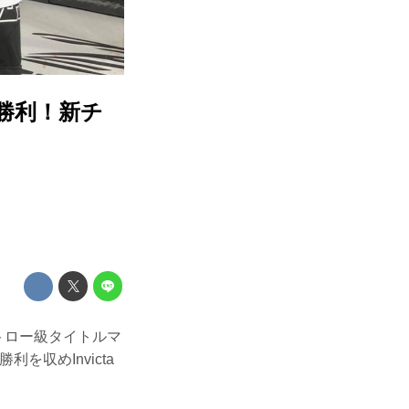
で勝利！新チ
界ストロー級タイトルマ
収めInvicta