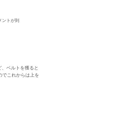
メントが到
けど、ベルトを獲ると
のでこれからは上を