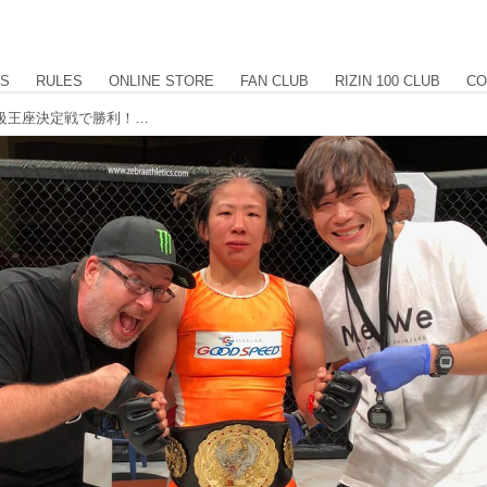
US
RULES
ONLINE STORE
FAN CLUB
RIZIN 100 CLUB
CO
村田夏南子がInvicta FC世界ストロー級王座決定戦で勝利！新チャンピオンに