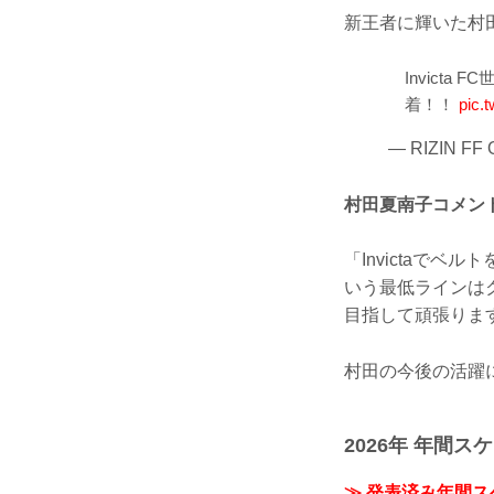
新王者に輝いた村
Invict
着！！
pic.
— RIZIN FF 
村田夏南子コメン
「Invictaで
いう最低ラインは
目指して頑張りま
村田の今後の活躍
2026年 年間ス
≫ 発表済み年間