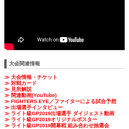
大会関連情報
≫ 大会情報・チケット
≫ 対戦カード
≫ 見所解説
≫ 関連動画(YouTube)
≫ FIGHTERS EYE／ファイターによる試合予想
≫ 出場選手インタビュー
≫ ライト級GP2019出場選手 ダイジェスト動画
≫ ライト級GP2019オリジナルポスター
≫ ライト級GP2019開幕戦 組み合わせ抽選会