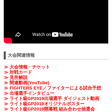
大会関連情報
≫ 大会情報・チケット
≫ 対戦カード
≫ 見所解説
≫ 関連動画(YouTube)
≫ FIGHTERS EYE／ファイターによる試合予想
≫ 出場選手インタビュー
≫ ライト級GP2019出場選手 ダイジェスト動画
≫ ライト級GP2019オリジナルポスター
≫ ライト級GP2019開幕戦 組み合わせ抽選会