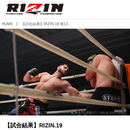
HOME
【試合結果】RIZIN.19 第13試合 イリー・プロハースカ vs. ファビオ・マルドナド
via text - ここをクリックして引用元(テキスト)を入力(省略可) / site.to.link.com - ここをクリックして引用元を入力(省略可)
【試合結果】RIZIN.19