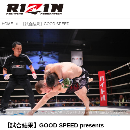
HOME
【試合結果】GOOD SPEED presents RIZIN.18 第7試合 越智晴雄 vs. ジャレッド・ブルックス
via text - ここをクリックして引用元(テキスト)を入力(省略可) / site.to.link.com - ここをクリックして引用元を入力(省略可)
【試合結果】GOOD SPEED presents