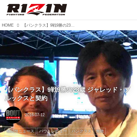
HOME
【パンクラス】9戦9勝の23歳 ジャレッド・ブルックスと契約
【パンクラス】9戦9勝の23歳 ジャレッド・ブ
ルックスと契約
2016-07-12
格闘技ニュース
バウトレビュー
パンクラス
無敗