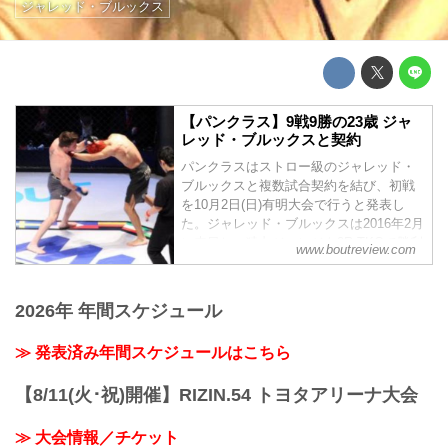
ジャレッド・ブルックス
【パンクラス】9戦9勝の23歳 ジャ
レッド・ブルックスと契約
パンクラスはストロー級のジャレッド・
ブルックスと複数試合契約を結び、初戦
を10月2日(日)有明大会で行うと発表し
た。ジャレッド・ブルックスは2016年2月
に来日し、猿丸ジュンジを2R TKOで勝利
www.boutreview.com
を収めている。
2026年 年間スケジュール
≫ 発表済み年間スケジュールはこちら
【8/11(火･祝)開催】RIZIN.54 トヨタアリーナ大会
≫ 大会情報／チケット