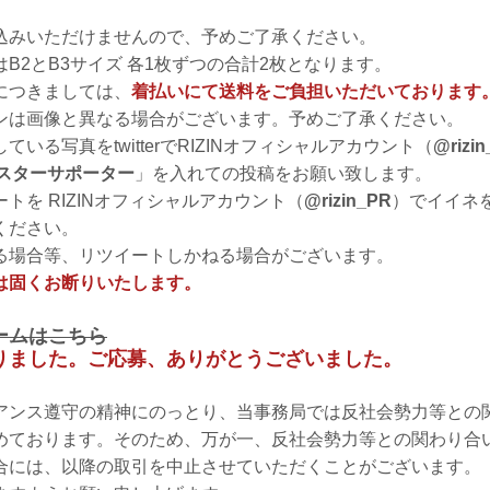
込みいただけませんので、予めご了承ください。
B2とB3サイズ 各1枚ずつの合計2枚となります。
につきましては、
着払いにて送料をご負担いただいております
ンは画像と異なる場合がございます。予めご了承ください。
いる写真をtwitterでRIZINオフィシャルアカウント（
@rizi
Nポスターサポーター
」を入れての投稿をお願い致します。
トを RIZINオフィシャルアカウント（
@rizin_PR
）でイイネ
ください。
る場合等、リツイートしかねる場合がございます。
は固くお断りいたします。
ームはこちら
りました。ご応募、ありがとうございました。
アンス遵守の精神にのっとり、当事務局では反社会勢力等との
めております。そのため、万が一、反社会勢力等との関わり合
合には、以降の取引を中止させていただくことがございます。