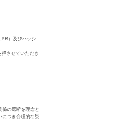
。
n_PR
）及びハッシ
を押させていただき
関係の遮断を理念と
いにつき合理的な疑