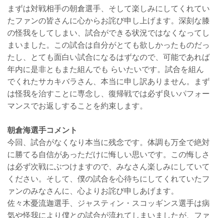
まずは対戦相手の朝倉選手、そして楽しみにしてくれてい
たファンの皆さんに心からお詫び申し上げます。深刻な膝
の怪我をしてしまい、試合ができる状況ではなくなってし
まいました。この試合は自分がとても欲しかったものだっ
たし、とても面白い試合になるはずなので、可能であれば
年内に是非ともまた組んでも らいたいです。試合を組ん
でくれたサカキバラさん、本当に申し訳ありません。まず
は怪我を治すことに専念し、復帰戦では必ず良いパフォー
マンスでお返しすることを約束します。
朝倉海選手コメント
今回、試合がなくなり本当に残念です。体調も万全で絶対
に勝てる自信があっただけに悔しい思いです。この悔しさ
は必ず次戦にぶつけますので、みなさん楽しみにしていて
ください。そして、僕の試合を心待ちにしてくれていたフ
ァンのみなさんに、心よりお詫び申しあげます。
佐々木憂流迦選手、ジャスティン・スコッギンス選手は病
気や怪我により僕との試合が流れてしまいましたが、ファ