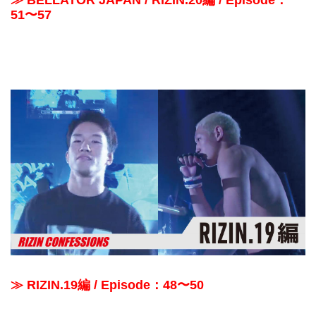
51〜57
≫ RIZIN.19編 / Episode：48〜50