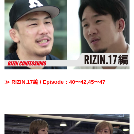
≫ RIZIN.17編 / Episode：40〜42,45〜47