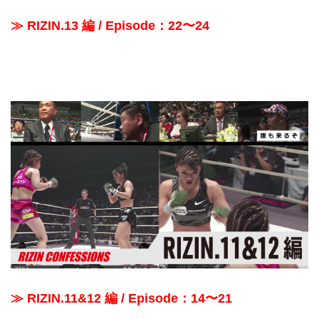
≫ RIZIN.13 編 / Episode：22〜24
≫ RIZIN.11&12 編 / Episode：14〜21