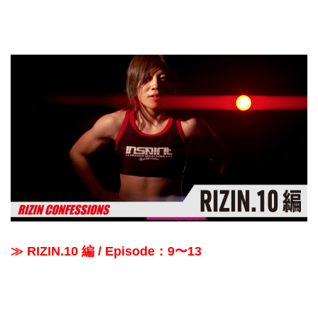
≫ RIZIN.10 編 / Episode：9〜13