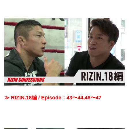
≫ RIZIN.18編 / Episode：43〜44,46〜47