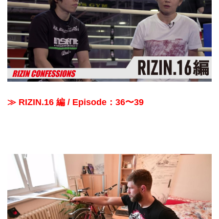
≫ RIZIN.16 編 / Episode：36〜39