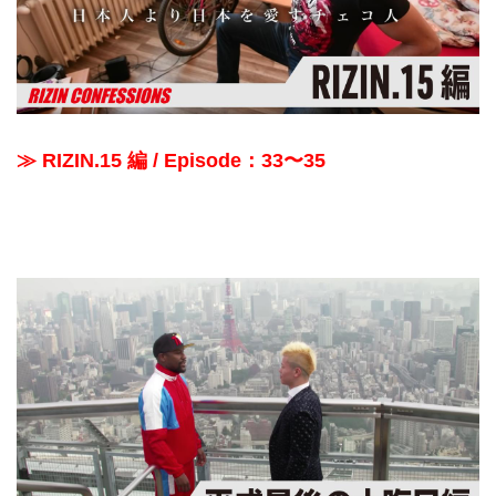
≫ RIZIN.15 編 / Episode：33〜35