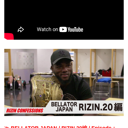
≫ BELLATOR JAPAN / RIZIN.20編 / Episode：